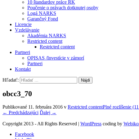
10 štandardov práce RK
Poučenie o právach dotknutej osoby
Logá NARKS
Garančný Fond
Licencie
Vzdelávanie
Akadémia NARKS
Restricted content
Restricted content
Partneri
OPISAS /Investície v zámorí
Partneri
Kontakt
Hľadať:
obcc3_70
Publikované
11. februára 2016
v
Restricted content
Plné rozlíšenie (1
←
Predchádzajúci
Ďalej
→
Copyright 2013 - All Rights Reserved
|
WordPress
coding by
Webiko
Facebook