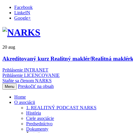
Facebook
LinkeIN
Google+
20
aug
Akreditovaný kurz Realitný maklér/Realitná maklérk
Prihlásenie INTRANET
Prihlásenie LICENCOVANIE
Staňte sa členom NARKS
Preskočiť na obsah
Menu
Home
O asociácii
1. REALITNÝ PODCAST NARKS
História
Ciele asociácie
Predsedníctvo
Dokumenty