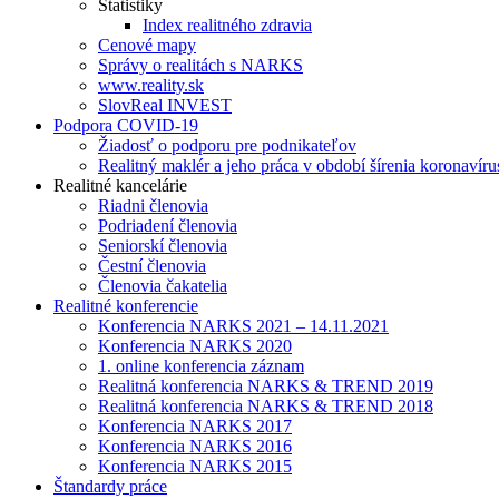
Štatistiky
Index realitného zdravia
Cenové mapy
Správy o realitách s NARKS
www.reality.sk
SlovReal INVEST
Podpora COVID-19
Žiadosť o podporu pre podnikateľov
Realitný maklér a jeho práca v období šírenia koronavíru
Realitné kancelárie
Riadni členovia
Podriadení členovia
Seniorskí členovia
Čestní členovia
Členovia čakatelia
Realitné konferencie
Konferencia NARKS 2021 – 14.11.2021
Konferencia NARKS 2020
1. online konferencia záznam
Realitná konferencia NARKS & TREND 2019
Realitná konferencia NARKS & TREND 2018
Konferencia NARKS 2017
Konferencia NARKS 2016
Konferencia NARKS 2015
Štandardy práce