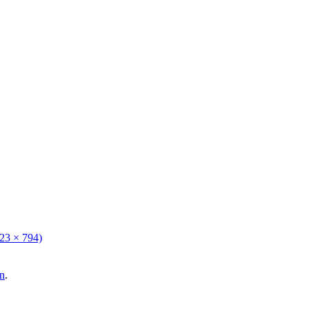
123 × 794)
n
.