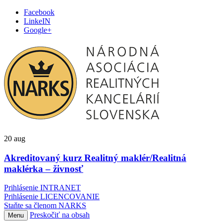
Facebook
LinkeIN
Google+
20
aug
Akreditovaný kurz Realitný maklér/Realitná
maklérka – živnosť
Prihlásenie INTRANET
Prihlásenie LICENCOVANIE
Staňte sa členom NARKS
Preskočiť na obsah
Menu