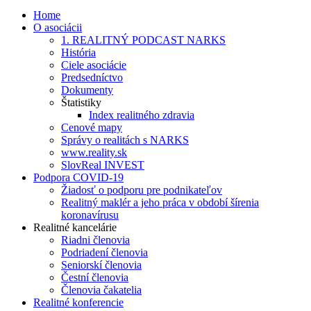
Home
O asociácii
1. REALITNÝ PODCAST NARKS
História
Ciele asociácie
Predsedníctvo
Dokumenty
Štatistiky
Index realitného zdravia
Cenové mapy
Správy o realitách s NARKS
www.reality.sk
SlovReal INVEST
Podpora COVID-19
Žiadosť o podporu pre podnikateľov
Realitný maklér a jeho práca v období šírenia
koronavírusu
Realitné kancelárie
Riadni členovia
Podriadení členovia
Seniorskí členovia
Čestní členovia
Členovia čakatelia
Realitné konferencie