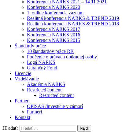
Konferencia NARKS 2021 – 14.11.2021
Konferencia NARKS 2020
1. online konferencia záznam
Realitná konferencia NARKS & TREND 2019
Realitná konferencia NARKS & TREND 2018
Konferencia NARKS 2017
Konferencia NARKS 2016
Konferencia NARKS 2015
Štandardy práce
10 štandardov práce RK
Poučenie o právach dotknutej osoby
Logá NARKS
Garančný Fond
Licencie
Vzdelávanie
Akadémia NARKS
Restricted content
Restricted content
Partneri
OPISAS /Investície v zámorí
Partneri
Kontakt
Hľadať: