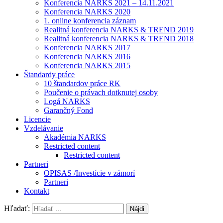
Konferencia NARKS 2021 – 14.11.2021
Konferencia NARKS 2020
1. online konferencia záznam
Realitná konferencia NARKS & TREND 2019
Realitná konferencia NARKS & TREND 2018
Konferencia NARKS 2017
Konferencia NARKS 2016
Konferencia NARKS 2015
Štandardy práce
10 štandardov práce RK
Poučenie o právach dotknutej osoby
Logá NARKS
Garančný Fond
Licencie
Vzdelávanie
Akadémia NARKS
Restricted content
Restricted content
Partneri
OPISAS /Investície v zámorí
Partneri
Kontakt
Hľadať: