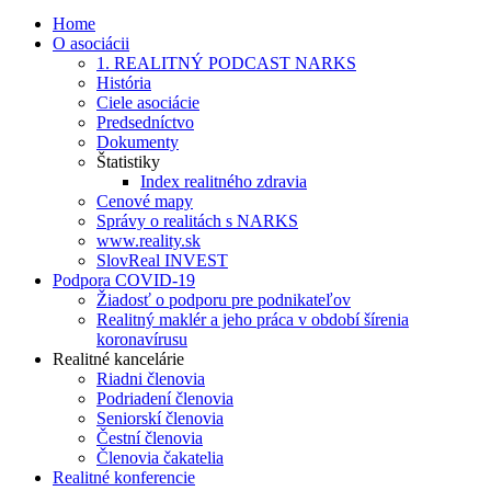
Home
O asociácii
1. REALITNÝ PODCAST NARKS
História
Ciele asociácie
Predsedníctvo
Dokumenty
Štatistiky
Index realitného zdravia
Cenové mapy
Správy o realitách s NARKS
www.reality.sk
SlovReal INVEST
Podpora COVID-19
Žiadosť o podporu pre podnikateľov
Realitný maklér a jeho práca v období šírenia
koronavírusu
Realitné kancelárie
Riadni členovia
Podriadení členovia
Seniorskí členovia
Čestní členovia
Členovia čakatelia
Realitné konferencie