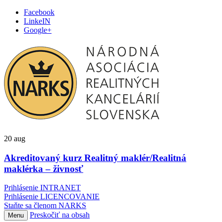
Facebook
LinkeIN
Google+
20
aug
Akreditovaný kurz Realitný maklér/Realitná
maklérka – živnosť
Prihlásenie INTRANET
Prihlásenie LICENCOVANIE
Staňte sa členom NARKS
Preskočiť na obsah
Menu