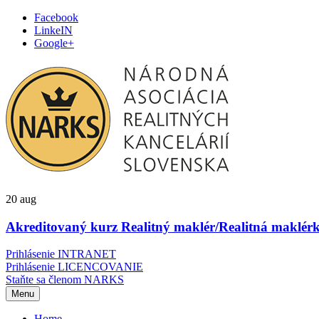
Facebook
LinkeIN
Google+
20
aug
Akreditovaný kurz Realitný maklér/Realitná maklérk
Prihlásenie INTRANET
Prihlásenie LICENCOVANIE
Staňte sa členom NARKS
Preskočiť
Menu
na
obsah
Home