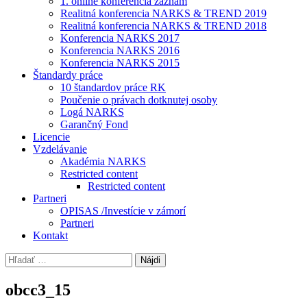
1. online konferencia záznam
Realitná konferencia NARKS & TREND 2019
Realitná konferencia NARKS & TREND 2018
Konferencia NARKS 2017
Konferencia NARKS 2016
Konferencia NARKS 2015
Štandardy práce
10 štandardov práce RK
Poučenie o právach dotknutej osoby
Logá NARKS
Garančný Fond
Licencie
Vzdelávanie
Akadémia NARKS
Restricted content
Restricted content
Partneri
OPISAS /Investície v zámorí
Partneri
Kontakt
Hľadať:
obcc3_15