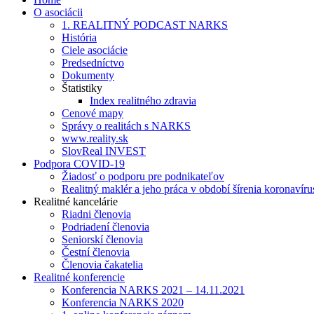
O asociácii
1. REALITNÝ PODCAST NARKS
História
Ciele asociácie
Predsedníctvo
Dokumenty
Štatistiky
Index realitného zdravia
Cenové mapy
Správy o realitách s NARKS
www.reality.sk
SlovReal INVEST
Podpora COVID-19
Žiadosť o podporu pre podnikateľov
Realitný maklér a jeho práca v období šírenia koronavíru
Realitné kancelárie
Riadni členovia
Podriadení členovia
Seniorskí členovia
Čestní členovia
Členovia čakatelia
Realitné konferencie
Konferencia NARKS 2021 – 14.11.2021
Konferencia NARKS 2020