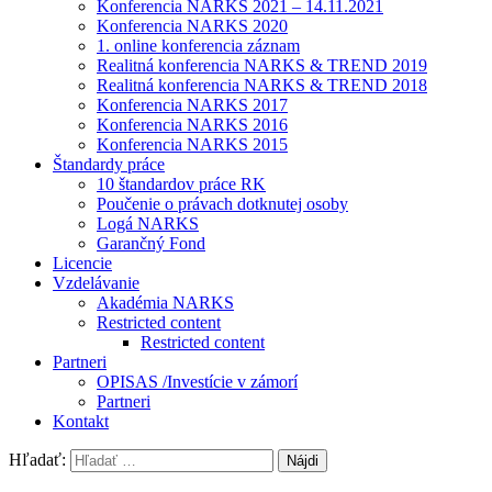
Konferencia NARKS 2021 – 14.11.2021
Konferencia NARKS 2020
1. online konferencia záznam
Realitná konferencia NARKS & TREND 2019
Realitná konferencia NARKS & TREND 2018
Konferencia NARKS 2017
Konferencia NARKS 2016
Konferencia NARKS 2015
Štandardy práce
10 štandardov práce RK
Poučenie o právach dotknutej osoby
Logá NARKS
Garančný Fond
Licencie
Vzdelávanie
Akadémia NARKS
Restricted content
Restricted content
Partneri
OPISAS /Investície v zámorí
Partneri
Kontakt
Hľadať: