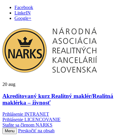
Facebook
LinkeIN
Google+
20
aug
Akreditovaný kurz Realitný maklér/Realitná
maklérka – živnosť
Prihlásenie INTRANET
Prihlásenie LICENCOVANIE
Staňte sa členom NARKS
Preskočiť na obsah
Menu