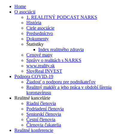
Home
O asociácii
1. REALITNÝ PODCAST NARKS
História
Ciele asociácie
Predsedníctvo
Dokumenty
Štatistiky
Index realitného zdravia
Cenové mapy
Správy o realitách s NARKS
www.reality.sk
SlovReal INVEST
Podpora COVID-19
Žiadosť o podporu pre podnikateľov
Realitný maklér a jeho práca v období šírenia
koronavírusu
Realitné kancelárie
Riadni členovia
Podriadení členovia
Seniorskí členovia
Čestní členovia
Členovia čakatelia
Realitné konferencie