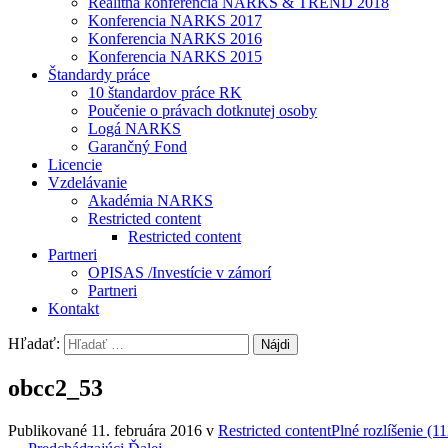
Realitná konferencia NARKS & TREND 2018
Konferencia NARKS 2017
Konferencia NARKS 2016
Konferencia NARKS 2015
Štandardy práce
10 štandardov práce RK
Poučenie o právach dotknutej osoby
Logá NARKS
Garančný Fond
Licencie
Vzdelávanie
Akadémia NARKS
Restricted content
Restricted content
Partneri
OPISAS /Investície v zámorí
Partneri
Kontakt
Hľadať:
obcc2_53
Publikované
11. februára 2016
v
Restricted content
Plné rozlíšenie (1