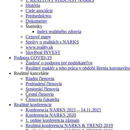
1. REALITNÝ PODCAST NARKS
História
Ciele asociácie
Predsedníctvo
Dokumenty
Štatistiky
Index realitného zdravia
Cenové mapy
Správy o realitách s NARKS
www.reality.sk
SlovReal INVEST
Podpora COVID-19
Žiadosť o podporu pre podnikateľov
Realitný maklér a jeho práca v období šírenia koronavíru
Realitné kancelárie
Riadni členovia
Podriadení členovia
Seniorskí členovia
Čestní členovia
Členovia čakatelia
Realitné konferencie
Konferencia NARKS 2021 – 14.11.2021
Konferencia NARKS 2020
1. online konferencia záznam
Realitná konferencia NARKS & TREND 2019