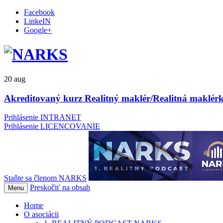
Facebook
LinkeIN
Google+
20
aug
Akreditovaný kurz Realitný maklér/Realitná maklérk
Prihlásenie INTRANET
Prihlásenie LICENCOVANIE
Staňte sa členom NARKS
Preskočiť na obsah
Menu
Home
O asociácii