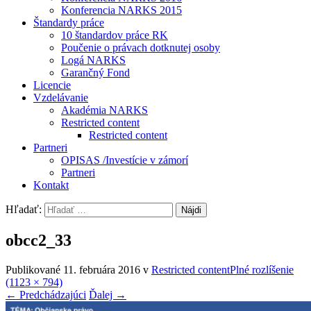
Konferencia NARKS 2015
Štandardy práce
10 štandardov práce RK
Poučenie o právach dotknutej osoby
Logá NARKS
Garančný Fond
Licencie
Vzdelávanie
Akadémia NARKS
Restricted content
Restricted content
Partneri
OPISAS /Investície v zámorí
Partneri
Kontakt
Hľadať:
obcc2_33
Publikované
11. februára 2016
v
Restricted content
Plné rozlíšenie
(1123 × 794)
←
Predchádzajúci
Ďalej
→