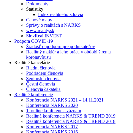
Dokumenty
Štatistiky
Index realitného zdravia
Cenové mapy
Správy o realitách s NARKS
www.reality.sk
SlovReal INVEST
Podpora COVID-19
Žiadosť o podporu pre podnikateľov
Realitný maklér a jeho práca v období šírenia
koronavírusu
Realitné kancelárie
Riadni členovia
Podriadení členovia
Seniorskí členovia
Čestní členovia
Členovia čakatelia
Realitné konferencie
Konferencia NARKS 2021 – 14.11.2021
Konferencia NARKS 2020
1. online konferencia záznam
Realitná konferencia NARKS & TREND 2019
Realitná konferencia NARKS & TREND 2018
Konferencia NARKS 2017
Konferencia NARKS 2016