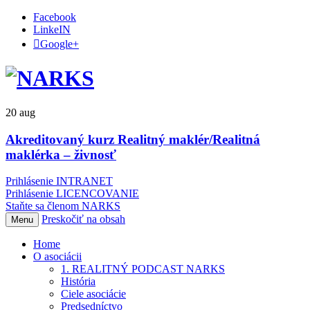
Facebook
LinkeIN
Google+
20
aug
Akreditovaný kurz Realitný maklér/Realitná
maklérka – živnosť
Prihlásenie INTRANET
Prihlásenie LICENCOVANIE
Staňte sa členom NARKS
Preskočiť na obsah
Menu
Home
O asociácii
1. REALITNÝ PODCAST NARKS
História
Ciele asociácie
Predsedníctvo