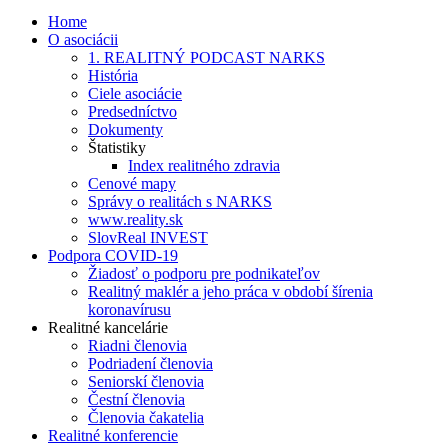
Home
O asociácii
1. REALITNÝ PODCAST NARKS
História
Ciele asociácie
Predsedníctvo
Dokumenty
Štatistiky
Index realitného zdravia
Cenové mapy
Správy o realitách s NARKS
www.reality.sk
SlovReal INVEST
Podpora COVID-19
Žiadosť o podporu pre podnikateľov
Realitný maklér a jeho práca v období šírenia
koronavírusu
Realitné kancelárie
Riadni členovia
Podriadení členovia
Seniorskí členovia
Čestní členovia
Členovia čakatelia
Realitné konferencie