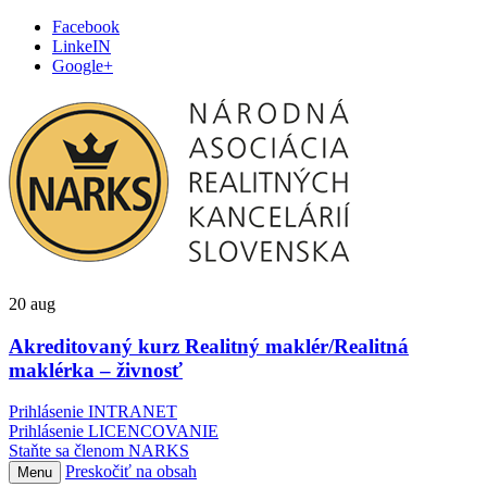
Facebook
LinkeIN
Google+
20
aug
Akreditovaný kurz Realitný maklér/Realitná
maklérka – živnosť
Prihlásenie INTRANET
Prihlásenie LICENCOVANIE
Staňte sa členom NARKS
Preskočiť na obsah
Menu