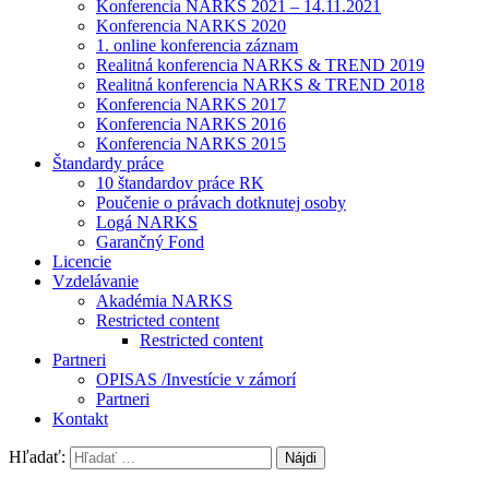
Konferencia NARKS 2021 – 14.11.2021
Konferencia NARKS 2020
1. online konferencia záznam
Realitná konferencia NARKS & TREND 2019
Realitná konferencia NARKS & TREND 2018
Konferencia NARKS 2017
Konferencia NARKS 2016
Konferencia NARKS 2015
Štandardy práce
10 štandardov práce RK
Poučenie o právach dotknutej osoby
Logá NARKS
Garančný Fond
Licencie
Vzdelávanie
Akadémia NARKS
Restricted content
Restricted content
Partneri
OPISAS /Investície v zámorí
Partneri
Kontakt
Hľadať: