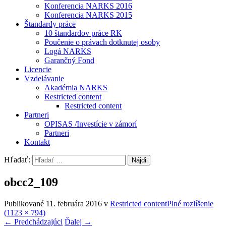
Konferencia NARKS 2016
Konferencia NARKS 2015
Štandardy práce
10 štandardov práce RK
Poučenie o právach dotknutej osoby
Logá NARKS
Garančný Fond
Licencie
Vzdelávanie
Akadémia NARKS
Restricted content
Restricted content
Partneri
OPISAS /Investície v zámorí
Partneri
Kontakt
Hľadať:
obcc2_109
Publikované
11. februára 2016
v
Restricted content
Plné rozlíšenie
(1123 × 794)
←
Predchádzajúci
Ďalej
→