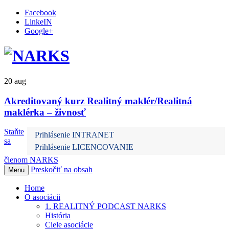
Facebook
LinkeIN
Google+
20
aug
Akreditovaný kurz Realitný maklér/Realitná
maklérka – živnosť
Staňte
Prihlásenie INTRANET
sa
Prihlásenie LICENCOVANIE
členom NARKS
Preskočiť na obsah
Menu
Home
O asociácii
1. REALITNÝ PODCAST NARKS
História
Ciele asociácie