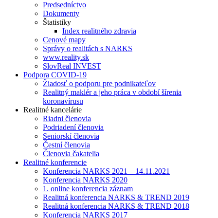
Predsedníctvo
Dokumenty
Štatistiky
Index realitného zdravia
Cenové mapy
Správy o realitách s NARKS
www.reality.sk
SlovReal INVEST
Podpora COVID-19
Žiadosť o podporu pre podnikateľov
Realitný maklér a jeho práca v období šírenia
koronavírusu
Realitné kancelárie
Riadni členovia
Podriadení členovia
Seniorskí členovia
Čestní členovia
Členovia čakatelia
Realitné konferencie
Konferencia NARKS 2021 – 14.11.2021
Konferencia NARKS 2020
1. online konferencia záznam
Realitná konferencia NARKS & TREND 2019
Realitná konferencia NARKS & TREND 2018
Konferencia NARKS 2017