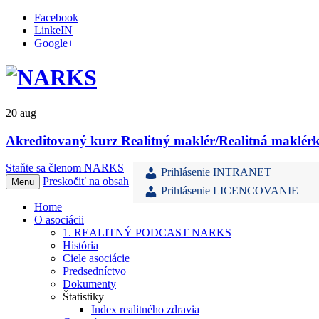
Facebook
LinkeIN
Google+
20
aug
Akreditovaný kurz Realitný maklér/Realitná maklérk
Staňte sa členom NARKS
Prihlásenie INTRANET
Preskočiť na obsah
Menu
Prihlásenie LICENCOVANIE
Home
O asociácii
1. REALITNÝ PODCAST NARKS
História
Ciele asociácie
Predsedníctvo
Dokumenty
Štatistiky
Index realitného zdravia