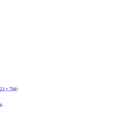
123 × 794)
n
.