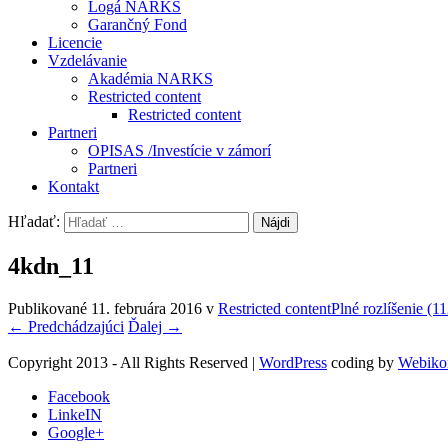
Logá NARKS
Garančný Fond
Licencie
Vzdelávanie
Akadémia NARKS
Restricted content
Restricted content
Partneri
OPISAS /Investície v zámorí
Partneri
Kontakt
Hľadať:
4kdn_11
Publikované
11. februára 2016
v
Restricted content
Plné rozlíšenie (1
←
Predchádzajúci
Ďalej
→
Copyright 2013 - All Rights Reserved
|
WordPress
coding by
Webiko
Facebook
LinkeIN
Google+