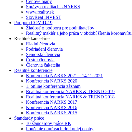
Cenové mapy
Správy o realitách s NARKS
www.reality.sk
SlovReal INVEST
Podpora COVID-19
Žiadosť o podporu pre podnikateľov
Realitný maklér a jeho práca v období šírenia koronavíru
Realitné kancelárie
Riadni členovia
Podriadení členovia
Seniorskí členovia
Čestní členovia
Členovia čakatelia
Realitné konferencie
Konferencia NARKS 2021 – 14.11.2021
Konferencia NARKS 2020
1. online konferencia záznam
Realitná konferencia NARKS & TREND 2019
Realitná konferencia NARKS & TREND 2018
Konferencia NARKS 2017
Konferencia NARKS 2016
Konferencia NARKS 2015
Štandardy práce
10 štandardov práce RK
Poučenie o právach dotknutej osoby