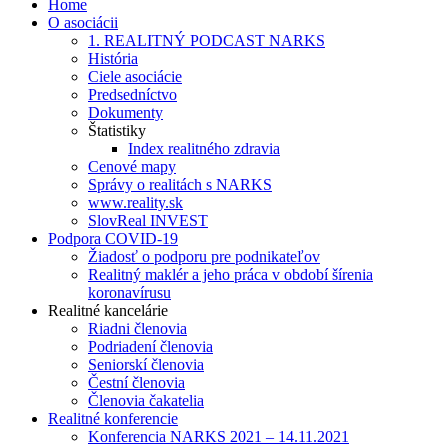
obsah
Home
O asociácii
1. REALITNÝ PODCAST NARKS
História
Ciele asociácie
Predsedníctvo
Dokumenty
Štatistiky
Index realitného zdravia
Cenové mapy
Správy o realitách s NARKS
www.reality.sk
SlovReal INVEST
Podpora COVID-19
Žiadosť o podporu pre podnikateľov
Realitný maklér a jeho práca v období šírenia
koronavírusu
Realitné kancelárie
Riadni členovia
Podriadení členovia
Seniorskí členovia
Čestní členovia
Členovia čakatelia
Realitné konferencie
Konferencia NARKS 2021 – 14.11.2021