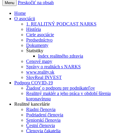
Preskočiť na obsah
Menu
Home
O asociácii
1. REALITNÝ PODCAST NARKS
História
Ciele asociácie
Predsedníctvo
Dokumenty
Štatistiky
Index realitného zdravia
Cenové mapy
Správy o realitách s NARKS
www.reality.sk
SlovReal INVEST
Podpora COVID-19
Žiadosť o podporu pre podnikateľov
Realitný maklér a jeho práca v období šírenia
koronavírusu
Realitné kancelárie
Riadni členovia
Podriadení členovia
Seniorskí členovia
Čestní členovia
Členovia čakatelia