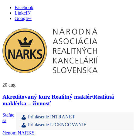
Facebook
LinkeIN
Google+
20
aug
Akreditovaný kurz Realitný maklér/Realitná
maklérka – živnosť
Staňte
Prihlásenie INTRANET
sa
Prihlásenie LICENCOVANIE
členom NARKS