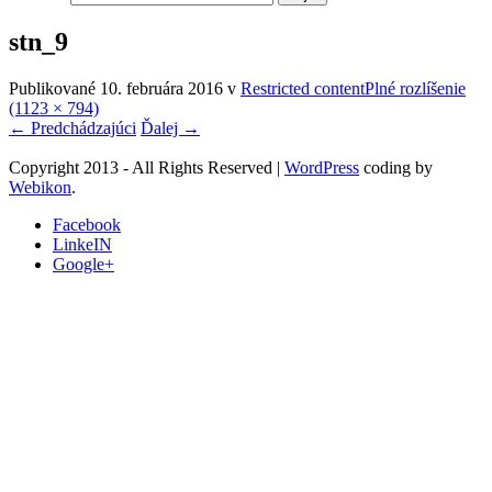
stn_9
Publikované
10. februára 2016
v
Restricted content
Plné rozlíšenie
(1123 × 794)
←
Predchádzajúci
Ďalej
→
Copyright 2013 - All Rights Reserved
|
WordPress
coding by
Webikon
.
Facebook
LinkeIN
Google+