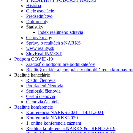
1. REALITNÝ PODCAST NARKS
História
Ciele asociácie
Predsedníctvo
Dokumenty
Štatistiky
Index realitného zdravia
Cenové mapy
Správy o realitách s NARKS
www.reality.sk
SlovReal INVEST
Podpora COVID-19
Žiadosť o podporu pre podnikateľov
Realitný maklér a jeho práca v období šírenia koronavíru
Realitné kancelárie
Riadni členovia
Podriadení členovia
Seniorskí členovia
Čestní členovia
Členovia čakatelia
Realitné konferencie
Konferencia NARKS 2021 – 14.11.2021
Konferencia NARKS 2020
1. online konferencia záznam
Realitná konferencia NARKS & TREND 2019