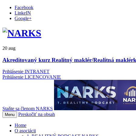
Facebook
LinkeIN
Google+
20
aug
Akreditovaný kurz Realitný maklér/Realitná maklérk
Prihlásenie INTRANET
Prihlásenie LICENCOVANIE
Staňte sa členom NARKS
Preskočiť na obsah
Menu
Home
O asociácii