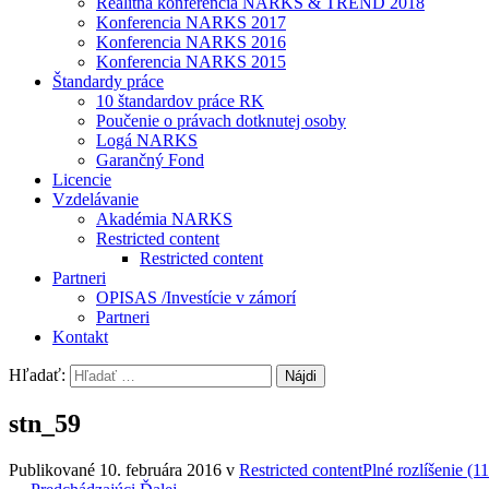
Realitná konferencia NARKS & TREND 2018
Konferencia NARKS 2017
Konferencia NARKS 2016
Konferencia NARKS 2015
Štandardy práce
10 štandardov práce RK
Poučenie o právach dotknutej osoby
Logá NARKS
Garančný Fond
Licencie
Vzdelávanie
Akadémia NARKS
Restricted content
Restricted content
Partneri
OPISAS /Investície v zámorí
Partneri
Kontakt
Hľadať:
stn_59
Publikované
10. februára 2016
v
Restricted content
Plné rozlíšenie (1