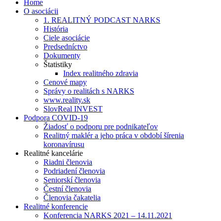
Home
O asociácii
1. REALITNÝ PODCAST NARKS
História
Ciele asociácie
Predsedníctvo
Dokumenty
Štatistiky
Index realitného zdravia
Cenové mapy
Správy o realitách s NARKS
www.reality.sk
SlovReal INVEST
Podpora COVID-19
Žiadosť o podporu pre podnikateľov
Realitný maklér a jeho práca v období šírenia
koronavírusu
Realitné kancelárie
Riadni členovia
Podriadení členovia
Seniorskí členovia
Čestní členovia
Členovia čakatelia
Realitné konferencie
Konferencia NARKS 2021 – 14.11.2021