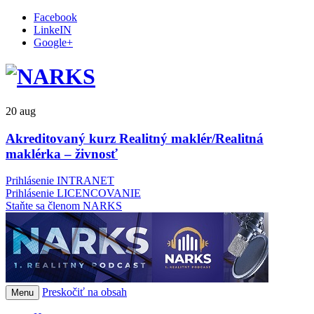
Facebook
LinkeIN
Google+
20
aug
Akreditovaný kurz Realitný maklér/Realitná
maklérka – živnosť
Prihlásenie INTRANET
Prihlásenie LICENCOVANIE
Staňte sa členom NARKS
Preskočiť na obsah
Menu