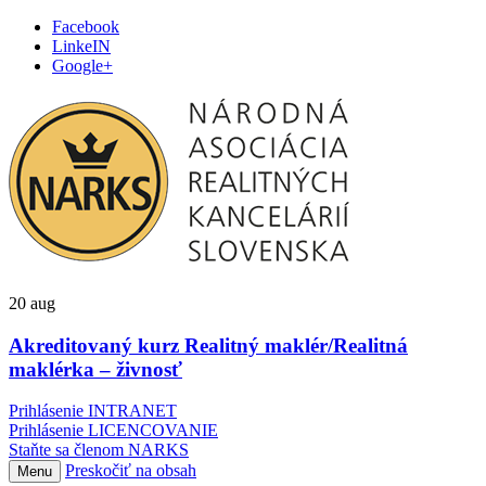
Facebook
LinkeIN
Google+
20
aug
Akreditovaný kurz Realitný maklér/Realitná
maklérka – živnosť
Prihlásenie INTRANET
Prihlásenie LICENCOVANIE
Staňte sa členom NARKS
Preskočiť na obsah
Menu