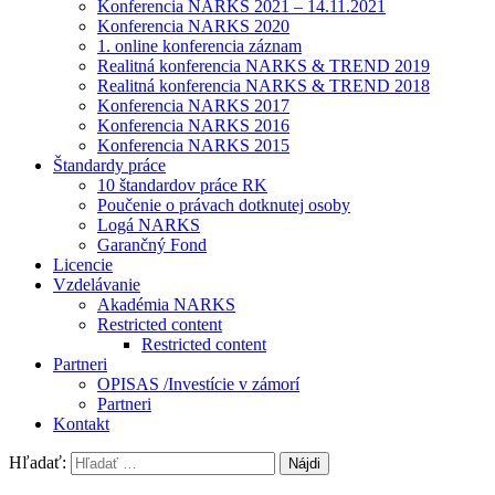
Konferencia NARKS 2021 – 14.11.2021
Konferencia NARKS 2020
1. online konferencia záznam
Realitná konferencia NARKS & TREND 2019
Realitná konferencia NARKS & TREND 2018
Konferencia NARKS 2017
Konferencia NARKS 2016
Konferencia NARKS 2015
Štandardy práce
10 štandardov práce RK
Poučenie o právach dotknutej osoby
Logá NARKS
Garančný Fond
Licencie
Vzdelávanie
Akadémia NARKS
Restricted content
Restricted content
Partneri
OPISAS /Investície v zámorí
Partneri
Kontakt
Hľadať: