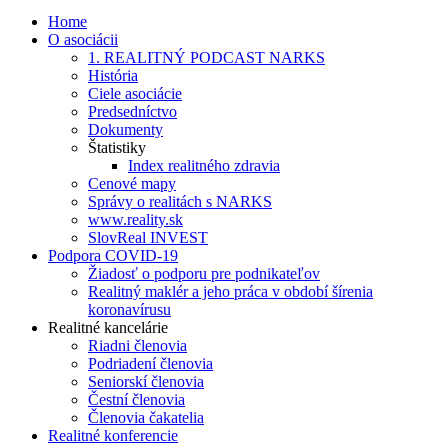
Home
O asociácii
1. REALITNÝ PODCAST NARKS
História
Ciele asociácie
Predsedníctvo
Dokumenty
Štatistiky
Index realitného zdravia
Cenové mapy
Správy o realitách s NARKS
www.reality.sk
SlovReal INVEST
Podpora COVID-19
Žiadosť o podporu pre podnikateľov
Realitný maklér a jeho práca v období šírenia
koronavírusu
Realitné kancelárie
Riadni členovia
Podriadení členovia
Seniorskí členovia
Čestní členovia
Členovia čakatelia
Realitné konferencie