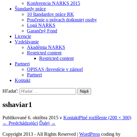
Konferencia NARKS 2015
Štandardy práce
10 štandardov práce RK
Poučenie o právach dotknutej osoby
Logá NARKS
Garančný Fond
Licencie
Vzdelávanie
Akadémia NARKS
Restricted content
Restricted content
Partneri
OPISAS /Investície v zámorí
Partneri
Kontakt
Hľadať:
sshaviar1
Publikované
6. októbra 2015
v
Kontakt
Plné rozlíšenie (200 × 300)
←
Predchádzajúci
Ďalej
→
Copyright 2013 - All Rights Reserved
|
WordPress
coding by