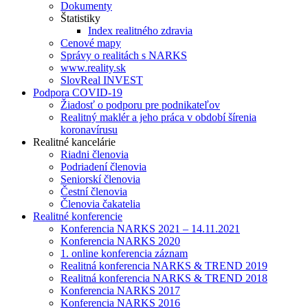
Dokumenty
Štatistiky
Index realitného zdravia
Cenové mapy
Správy o realitách s NARKS
www.reality.sk
SlovReal INVEST
Podpora COVID-19
Žiadosť o podporu pre podnikateľov
Realitný maklér a jeho práca v období šírenia
koronavírusu
Realitné kancelárie
Riadni členovia
Podriadení členovia
Seniorskí členovia
Čestní členovia
Členovia čakatelia
Realitné konferencie
Konferencia NARKS 2021 – 14.11.2021
Konferencia NARKS 2020
1. online konferencia záznam
Realitná konferencia NARKS & TREND 2019
Realitná konferencia NARKS & TREND 2018
Konferencia NARKS 2017
Konferencia NARKS 2016