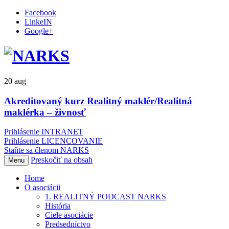
Facebook
LinkeIN
Google+
20
aug
Akreditovaný kurz Realitný maklér/Realitná
maklérka – živnosť
Prihlásenie INTRANET
Prihlásenie LICENCOVANIE
Staňte sa členom NARKS
Preskočiť na obsah
Menu
Home
O asociácii
1. REALITNÝ PODCAST NARKS
História
Ciele asociácie
Predsedníctvo