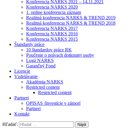
Konferencia NARKS 2021 – 14.11.2021
Konferencia NARKS 2020
1. online konferencia záznam
Realitná konferencia NARKS & TREND 2019
Realitná konferencia NARKS & TREND 2018
Konferencia NARKS 2017
Konferencia NARKS 2016
Konferencia NARKS 2015
Štandardy práce
10 štandardov práce RK
Poučenie o právach dotknutej osoby
Logá NARKS
Garančný Fond
Licencie
Vzdelávanie
Akadémia NARKS
Restricted content
Restricted content
Partneri
OPISAS /Investície v zámorí
Partneri
Kontakt
Hľadať: