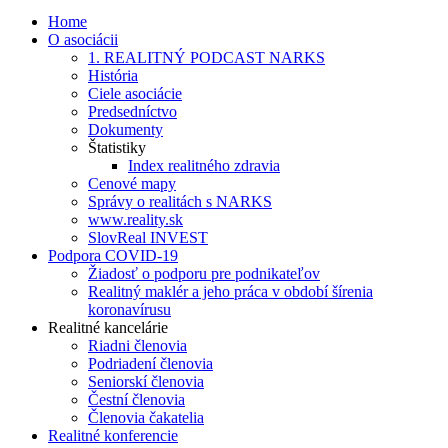
Home
O asociácii
1. REALITNÝ PODCAST NARKS
História
Ciele asociácie
Predsedníctvo
Dokumenty
Štatistiky
Index realitného zdravia
Cenové mapy
Správy o realitách s NARKS
www.reality.sk
SlovReal INVEST
Podpora COVID-19
Žiadosť o podporu pre podnikateľov
Realitný maklér a jeho práca v období šírenia
koronavírusu
Realitné kancelárie
Riadni členovia
Podriadení členovia
Seniorskí členovia
Čestní členovia
Členovia čakatelia
Realitné konferencie