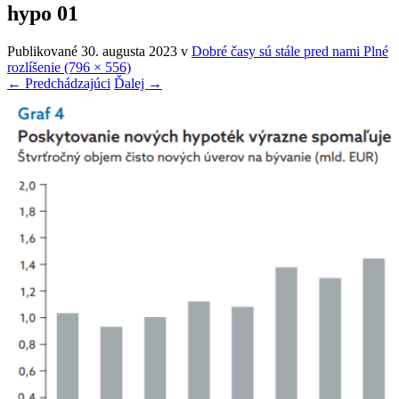
hypo 01
Publikované
30. augusta 2023
v
Dobré časy sú stále pred nami
Plné
rozlíšenie (796 × 556)
←
Predchádzajúci
Ďalej
→