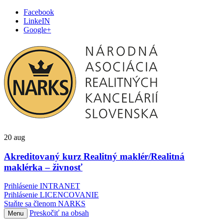
Facebook
LinkeIN
Google+
20
aug
Akreditovaný kurz Realitný maklér/Realitná
maklérka – živnosť
Prihlásenie INTRANET
Prihlásenie LICENCOVANIE
Staňte sa členom NARKS
Preskočiť na obsah
Menu