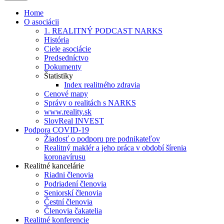
Home
O asociácii
1. REALITNÝ PODCAST NARKS
História
Ciele asociácie
Predsedníctvo
Dokumenty
Štatistiky
Index realitného zdravia
Cenové mapy
Správy o realitách s NARKS
www.reality.sk
SlovReal INVEST
Podpora COVID-19
Žiadosť o podporu pre podnikateľov
Realitný maklér a jeho práca v období šírenia
koronavírusu
Realitné kancelárie
Riadni členovia
Podriadení členovia
Seniorskí členovia
Čestní členovia
Členovia čakatelia
Realitné konferencie