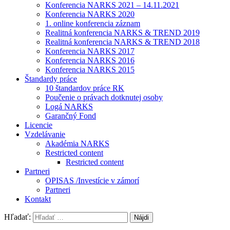
Konferencia NARKS 2021 – 14.11.2021
Konferencia NARKS 2020
1. online konferencia záznam
Realitná konferencia NARKS & TREND 2019
Realitná konferencia NARKS & TREND 2018
Konferencia NARKS 2017
Konferencia NARKS 2016
Konferencia NARKS 2015
Štandardy práce
10 štandardov práce RK
Poučenie o právach dotknutej osoby
Logá NARKS
Garančný Fond
Licencie
Vzdelávanie
Akadémia NARKS
Restricted content
Restricted content
Partneri
OPISAS /Investície v zámorí
Partneri
Kontakt
Hľadať: