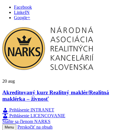
Facebook
LinkeIN
Google+
20
aug
Akreditovaný kurz Realitný maklér/Realitná
maklérka – živnosť
Prihlásenie INTRANET
Prihlásenie LICENCOVANIE
Staňte sa členom NARKS
Preskočiť na obsah
Menu