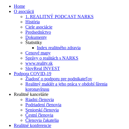
Home
O asociácii
1. REALITNÝ PODCAST NARKS
História
Ciele asociácie
Predsedníctvo
Dokumenty
Štatistiky
Index realitného zdravia
Cenové mapy
Správy o realitách s NARKS
www.reality.sk
SlovReal INVEST
Podpora COVID-19
Žiadosť o podporu pre podnikateľov
Realitný maklér a jeho práca v období šírenia
koronavírusu
Realitné kancelárie
Riadni členovia
Podriadení členovia
Seniorskí členovia
Čestní členovia
Členovia čakatelia
Realitné konferencie