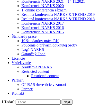
Konferencia NARKS 2021 – 14.11.2021
Konferencia NARKS 2020
1. online konferencia záznam
Realitná konferencia NARKS & TREND 2019
Realitná konferencia NARKS & TREND 2018
Konferencia NARKS 2017
Konferencia NARKS 2016
Konferencia NARKS 2015
Štandardy práce
10 štandardov práce RK
Poučenie o právach dotknutej osoby
Logá NARKS
Garančný Fond
Licencie
Vzdelávanie
Akadémia NARKS
Restricted content
Restricted content
Partneri
OPISAS /Investície v zámorí
Partneri
Kontakt
Hľadať: