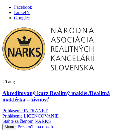
Facebook
LinkeIN
Google+
20
aug
Akreditovaný kurz Realitný maklér/Realitná
maklérka – živnosť
Prihlásenie INTRANET
Prihlásenie LICENCOVANIE
Staňte sa členom NARKS
Preskočiť na obsah
Menu