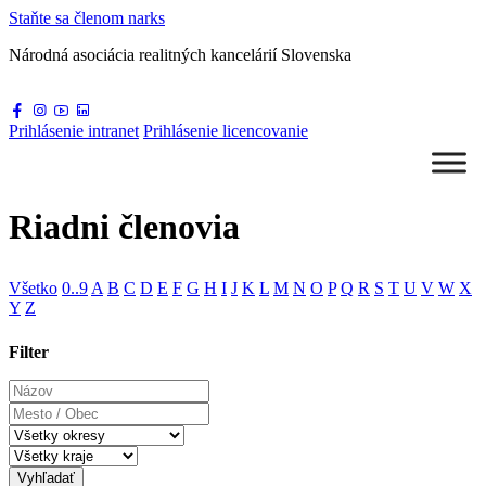
Staňte sa
členom narks
Národná asociácia
realitných kancelárií Slovenska
Prihlásenie
intranet
Prihlásenie
licencovanie
Riadni členovia
Všetko
0..9
A
B
C
D
E
F
G
H
I
J
K
L
M
N
O
P
Q
R
S
T
U
V
W
X
Y
Z
Filter
Názov
Mesto
/
Obec
Vyhľadať