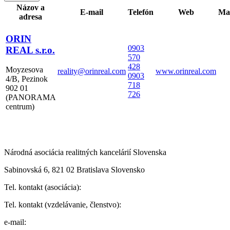
Názov a
E-mail
Telefón
Web
Ma
adresa
ORIN
0903
REAL s.r.o.
570
428
Moyzesova
reality@orinreal.com
www.orinreal.com
0903
4/B, Pezinok
718
902 01
726
(PANORAMA
centrum)
Národná asociácia realitných kancelárií Slovenska
Sabinovská 6, 821 02 Bratislava Slovensko
Tel. kontakt (asociácia):
Tel. kontakt (vzdelávanie, členstvo):
e-mail: