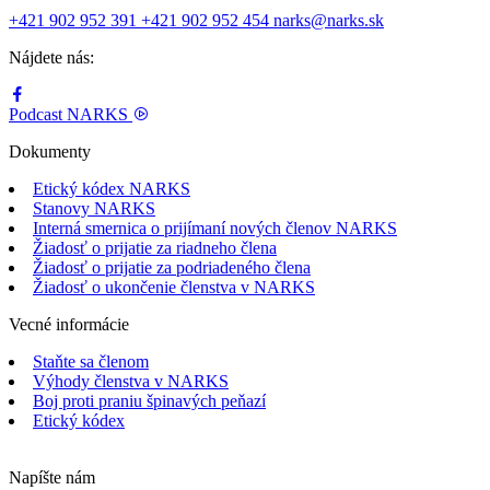
+421 902 952 391
+421 902 952 454
narks@narks.sk
Nájdete nás:
Podcast
NARKS
Dokumenty
Etický kódex NARKS
Stanovy NARKS
Interná smernica o prijímaní nových členov NARKS
Žiadosť o prijatie za riadneho člena
Žiadosť o prijatie za podriadeného člena
Žiadosť o ukončenie členstva v NARKS
Vecné informácie
Staňte sa členom
Výhody členstva v NARKS
Boj proti praniu špinavých peňazí
Etický kódex
Napíšte nám