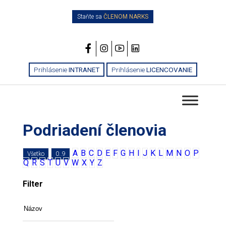
Staňte sa
ČLENOM NARKS
Prihlásenie
INTRANET
Prihlásenie
LICENCOVANIE
Podriadení členovia
A
B
C
D
E
F
G
H
I
J
K
L
M
N
O
P
Všetko
0..9
Q
R
S
T
U
V
W
X
Y
Z
Filter
Názov
Mesto