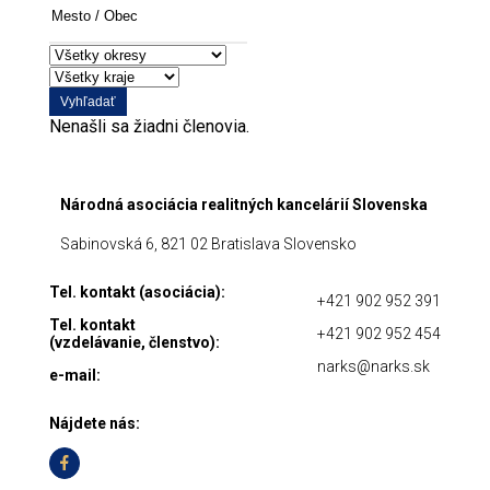
/
Obec
Vyhľadať
Nenašli sa žiadni členovia.
Národná asociácia realitných kancelárií Slovenska
Sabinovská 6, 821 02 Bratislava Slovensko
Tel. kontakt (asociácia):
+421 902 952 391
Tel. kontakt
+421 902 952 454
(vzdelávanie, členstvo):
narks@narks.sk
e-mail:
Nájdete nás: