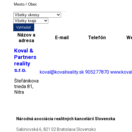
/
Obec
Vyhľadať
Názov a
E-mail
Telefón
W
adresa
Koval &
Partners
reality
s.r.o.
koval@kovalreality.sk
905277870
www.kovalr
Štefánikova
trieda 81,
Nitra
Národná asociácia realitných kancelárií Slovenska
Sabinovská 6, 821 02 Bratislava Slovensko