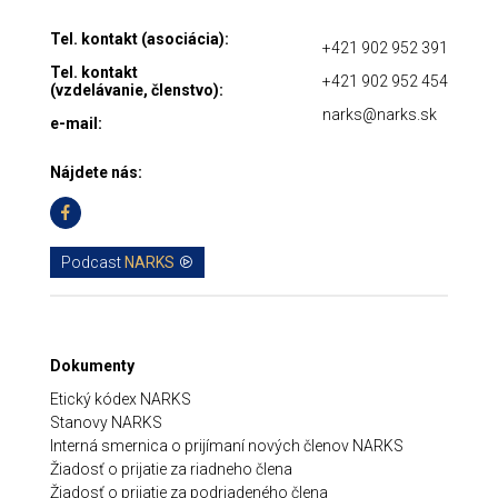
Tel. kontakt (asociácia):
+421 902 952 391
Tel. kontakt
+421 902 952 454
(vzdelávanie, členstvo):
narks@narks.sk
e-mail:
Nájdete nás:
Podcast
NARKS
Dokumenty
Etický kódex NARKS
Stanovy NARKS
Interná smernica o prijímaní nových členov NARKS
Žiadosť o prijatie za riadneho člena
Žiadosť o prijatie za podriadeného člena