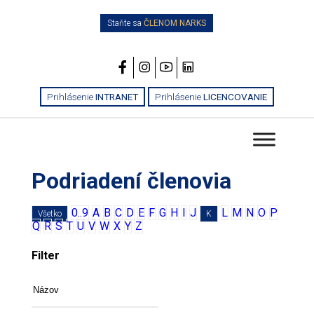
Staňte sa
ČLENOM NARKS
Prihlásenie
INTRANET
Prihlásenie
LICENCOVANIE
Podriadení členovia
0..9
A
B
C
D
E
F
G
H
I
J
L
M
N
O
P
Všetko
K
Q
R
S
T
U
V
W
X
Y
Z
Filter
Názov
Mesto