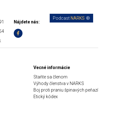
Podcast
NARKS
91
Nájdete nás:
54
k
Vecné informácie
Staňte sa členom
Výhody členstva v NARKS
Boj proti praniu špinavých peňazí
Etický kódex