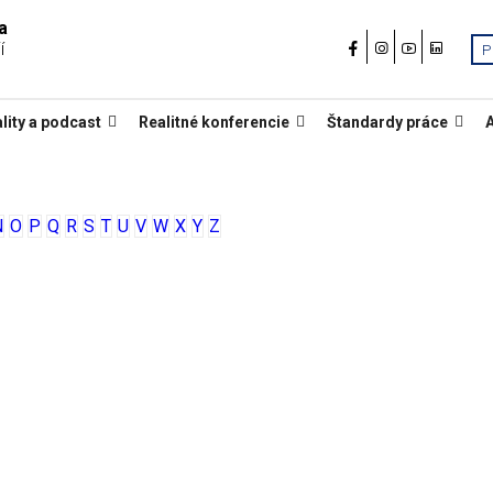
a
í
P
lity a podcast
Realitné konferencie
Štandardy práce
N
O
P
Q
R
S
T
U
V
W
X
Y
Z