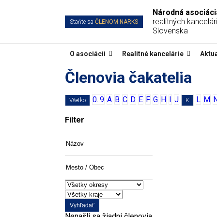
Národná asociáci
realitných kancelári
Staňte sa
ČLENOM NARKS
Slovenska
O asociácii
Realitné kancelárie
Aktua
Členovia čakatelia
0..9
A
B
C
D
E
F
G
H
I
J
L
M
Všetko
K
Filter
Názov
Mesto
/
Obec
Vyhľadať
Nenašli sa žiadni členovia.