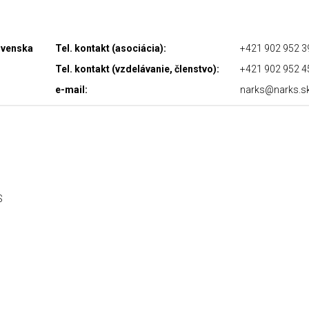
lovenska
Tel. kontakt (asociácia):
+421 902 952 3
Tel. kontakt (vzdelávanie, členstvo):
+421 902 952 4
e-mail:
narks@narks.s
S