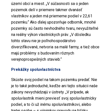
území obcí a miest. „V súčasnosti sa o jeden
pozemok delí v priemere takmer dvanásť
vlastníkov a jeden má priemerne podiel v 22,61
pozemku.“ Ako ďalej upozorňuje odborník, mnohé
pozemky sú často nevhodného tvaru, nevyužiteľné
na reálny výkon vlastníckych práv. „V dôsledku
tohto stavu nie je poľnohospodárstvo
diverzifikované, netvoria sa malé farmy, a tiež obce
majú problémy s budovaním rôznych
verejnoprospešných stavieb.“
Prekážky spoluvlastníctva
Skúste svoj podiel na takom
pozemku
predať. Nie
je to také jednoduché, keďže ani tejto situácii naše
zákony
nevychádzajú v ústrety. „V prípade, ak
spoluvlastník mieni previesť svoj spoluvlastnícky
podiel, a to či už inému spoluvlastníkovi, alebo
tretej osobe – s výnimkou prevodu na blízku