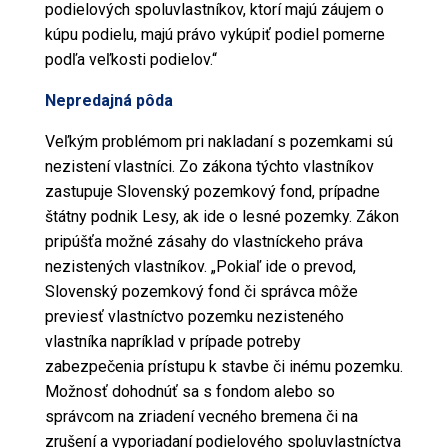
podielových spoluvlastníkov, ktorí majú záujem o
kúpu podielu, majú právo vykúpiť podiel pomerne
podľa veľkosti podielov.“
Nepredajná pôda
Veľkým problémom pri nakladaní s
pozemkami
sú
nezistení vlastníci. Zo
zákona
týchto vlastníkov
zastupuje Slovenský
pozemkový
fond, prípadne
štátny podnik Lesy, ak ide o lesné
pozemky
.
Zákon
pripúšťa možné zásahy do vlastníckeho práva
nezistených vlastníkov. „Pokiaľ ide o prevod,
Slovenský
pozemkový
fond či správca môže
previesť vlastníctvo pozemku nezisteného
vlastníka napríklad v prípade potreby
zabezpečenia prístupu k stavbe či inému
pozemku
.
Možnosť dohodnúť sa s fondom alebo so
správcom na zriadení vecného bremena či na
zrušení a vyporiadaní podielového spoluvlastníctva