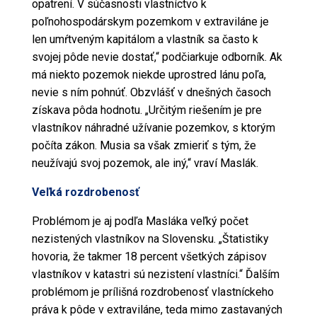
opatrení. V súčasnosti vlastníctvo k
poľnohospodárskym pozemkom v extraviláne je
len umŕtveným kapitálom a vlastník sa často k
svojej pôde nevie dostať,“ podčiarkuje odborník. Ak
má niekto pozemok niekde uprostred lánu poľa,
nevie s ním pohnúť. Obzvlášť v dnešných časoch
získava pôda hodnotu. „Určitým riešením je pre
vlastníkov náhradné užívanie
pozemkov
, s ktorým
počíta
zákon
. Musia sa však zmieriť s tým, že
neužívajú svoj
pozemok
, ale iný,“ vraví Maslák.
Veľká rozdrobenosť
Problémom je aj podľa Masláka veľký počet
nezistených vlastníkov na Slovensku. „Štatistiky
hovoria, že takmer 18 percent všetkých zápisov
vlastníkov v katastri sú nezistení vlastníci.“ Ďalším
problémom je prílišná rozdrobenosť vlastníckeho
práva k pôde v extraviláne, teda mimo zastavaných