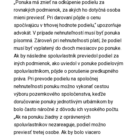
„Ponuka má znieť na odkúpenie podielu za
rovnakých podmienok, za akých ho dotyčná osoba
mieni previesť. Pri darovaní pôjde o cenu
spočívajúcu v trhovej hodnote podielu,“ upozorňuje
advokát. V prípade nehnuteľností musí byť ponuka
písomná. Zároveň pri nehnuteľnosti platí, že podiel
musí byť vyplatený do dvoch mesiacov po ponuke.
Ak by následne spoluvlastník previedol podiel za
iných podmienok, ako uviedol v ponuke podielovým
spoluvlastníkom, pôjde o porušenie predkupného
práva. Pri prevode podielu na spoločnej
nehnuteľnosti ponuku možno vykonať cestou
výboru pozemkového spoločenstva, keďže
doručovanie ponuky jednotlivým urbárnikom by
bolo často náročné z dôvodu ich vysokého počtu.
„Ak na ponuku žiadny z oprávnených
spoluvlastníkov nezareaguje, podiel možno
previesť tretej osobe. Ak by bolo viacero