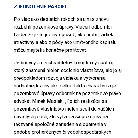
ZJEDNOTENIE PARCIEL
Po viac ako desiatich rokoch sa u nás znovu
rozbehli pozemkové úpravy. Viacerí odborníci
tvrdia, že je to jediný spôsob, ako urobiť vidiek
atraktívny a ako z pôdy ako umŕtveného kapitálu
môžu majitelia konečne profitovať.
Jedinečný a nenahraditeľný komplexný nástroj,
ktorý znamená nielen scelenie vlastníctva, ale je aj
predpokladom rozvoja vidieka a vytvorenia
hodnotnej krajiny ako celku. Takto charakterizuje
pozemkové úpravy odborník na pozemkové právo
advokát Marek Maslák. „Po ich realizácii sa
pozemkové vlastníctvo nielen scelí do väčších
súvislých plôch, ale vytvoria sa pozemky na
takzvané spoločné zariadenia a opatrenia v
podobe protieróznych či vodohospodárskych