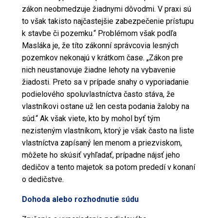
zákon
neobmedzuje žiadnymi dôvodmi. V praxi sú
to však takisto najčastejšie zabezpečenie prístupu
k stavbe či
pozemku
.“ Problémom však podľa
Masláka je, že títo
zákonní
správcovia lesných
pozemkov
nekonajú v krátkom čase. „
Zákon
pre
nich neustanovuje žiadne lehoty na vybavenie
žiadosti. Preto sa v prípade snahy o vyporiadanie
podielového spoluvlastníctva často stáva, že
vlastníkovi ostane už len cesta podania žaloby na
súd.“ Ak však viete, kto by mohol byť tým
nezisteným vlastníkom, ktorý je však často na liste
vlastníctva zapísaný len menom a priezviskom,
môžete ho skúsiť vyhľadať, prípadne nájsť jeho
dedičov a tento majetok sa potom prededí v konaní
o dedičstve.
Dohoda alebo rozhodnutie súdu