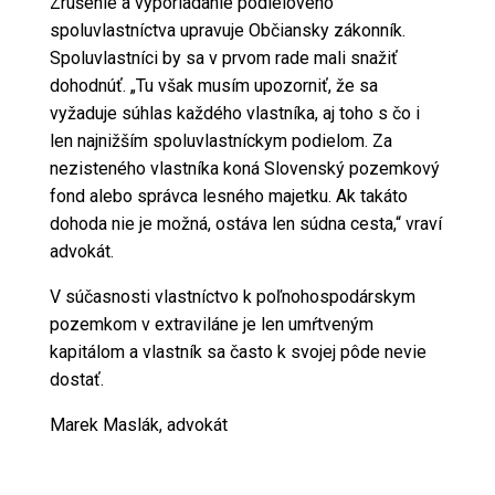
Zrušenie a vyporiadanie podielového
spoluvlastníctva upravuje Občiansky
zákonník
.
Spoluvlastníci by sa v prvom rade mali snažiť
dohodnúť. „Tu však musím upozorniť, že sa
vyžaduje súhlas každého vlastníka, aj toho s čo i
len najnižším spoluvlastníckym podielom. Za
nezisteného vlastníka koná Slovenský pozemkový
fond alebo správca lesného majetku. Ak takáto
dohoda nie je možná, ostáva len súdna cesta,“ vraví
advokát.
V súčasnosti vlastníctvo k poľnohospodárskym
pozemkom v extraviláne je len umŕtveným
kapitálom a vlastník sa často k svojej pôde nevie
dostať.
Marek Maslák, advokát