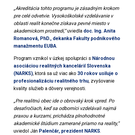
„Akreditácia tohto programu je zásadným krokom
pre celé odvetvie. Vysokoškolské vzdelávanie v
oblasti realít konečne získava pevné miesto v
akademickom prostredí,“
uviedla
doc. Ing. Anita
Romanová, PhD., dekanka Fakulty podnikového
manažmentu EUBA
.
Program vznikol v úzkej spolupráci s
Národnou
asociáciou realitných kancelárií Slovenska
(NARKS)
, ktorá sa už viac ako
30 rokov usiluje o
profesionalizáciu realitného trhu
, zvyšovanie
kvality služieb a dôvery verejnosti.
„Pre realitnú obec ide o obrovský krok vpred. Po
desaťročiach, keď sa odborníci vzdelávali najmä
praxou a kurzami, prichádza plnohodnotné
akademické štúdium zamerané priamo na reality,“
uviedol Ján
Palenčár, prezident NARKS
.