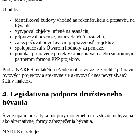
Úrad by:
identifikoval budovy vhodné na rekonštrukciu a prestavbu na
bývanie,
vytypoval objekty určené na asanáciu,
pripravoval pozemky na rezidenčnú výstavbu,
zabezpečoval povoľovaciu pripravenosť projektov,
spolupracoval s Útvarom hodnoty za peniaze,
ponúkal pripravené projekty samosprávam alebo súkromným
partnerom formou PPP projektov.
Podľa NARKS by takéto riešenie mohlo výrazne zrýchliť prípravu
bytových projektov a efektívnejšie aktivovať dnes nevyužívaný
štátny majetok.
4. Legislatívna podpora družstevného
bývania
Štvrté opatrenie sa týka podpory moderného družstevného bývania
ako alternatívnej formy zabezpečenia bývania.
NARKS navrhuje: