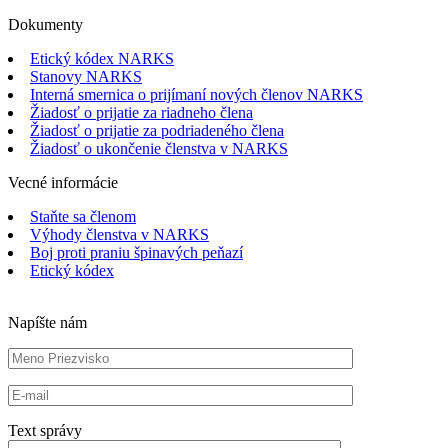
Dokumenty
Etický kódex NARKS
Stanovy NARKS
Interná smernica o prijímaní nových členov NARKS
Žiadosť o prijatie za riadneho člena
Žiadosť o prijatie za podriadeného člena
Žiadosť o ukončenie členstva v NARKS
Vecné informácie
Staňte sa členom
Výhody členstva v NARKS
Boj proti praniu špinavých peňazí
Etický kódex
Napíšte nám
Text správy