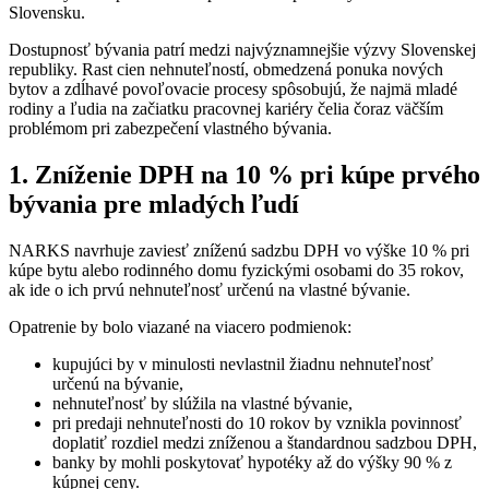
Slovensku.
Dostupnosť bývania patrí medzi najvýznamnejšie výzvy Slovenskej
republiky. Rast cien nehnuteľností, obmedzená ponuka nových
bytov a zdĺhavé povoľovacie procesy spôsobujú, že najmä mladé
rodiny a ľudia na začiatku pracovnej kariéry čelia čoraz väčším
problémom pri zabezpečení vlastného bývania.
1. Zníženie DPH na 10 % pri kúpe prvého
bývania pre mladých ľudí
NARKS navrhuje zaviesť zníženú sadzbu DPH vo výške 10 % pri
kúpe bytu alebo rodinného domu fyzickými osobami do 35 rokov,
ak ide o ich prvú nehnuteľnosť určenú na vlastné bývanie.
Opatrenie by bolo viazané na viacero podmienok:
kupujúci by v minulosti nevlastnil žiadnu nehnuteľnosť
určenú na bývanie,
nehnuteľnosť by slúžila na vlastné bývanie,
pri predaji nehnuteľnosti do 10 rokov by vznikla povinnosť
doplatiť rozdiel medzi zníženou a štandardnou sadzbou DPH,
banky by mohli poskytovať hypotéky až do výšky 90 % z
kúpnej ceny.