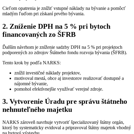
Cieľom opatrenia je znížiť vstupné náklady na bývanie a pomôcť
mladým ľuďom pri získaní prvého bývania.
2. Zníženie DPH na 5 % pri bytoch
financovaných zo ŠFRB
Ďalším návrhom je zníženie sadzby DPH na 5 % pri projektoch
podporených zo zdrojov Štátneho fondu rozvoja bývania (ŠFRB).
Tento krok by podľa NARKS:
znížil investičné náklady projektov,
motivoval mestá, obce aj investorov realizovať dostupné a
nájomné bývanie,
pomohol efektívnejšie využívať verejné zdroje.
3. Vytvorenie Úradu pre správu štátneho
nehnuteľného majetku
NARKS zároveň navrhuje vytvoriť špecializovaný štátny orgán,
ktorý by systematicky evidoval a pripravoval štátny majetok vhodný
na bytovú výstavbu.