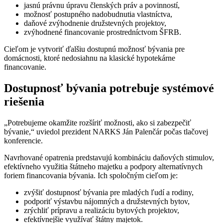
jasnú právnu úpravu členských práv a povinností,
možnosť postupného nadobudnutia vlastníctva,
daňové zvýhodnenie družstevných projektov,
zvýhodnené financovanie prostredníctvom ŠFRB.
Cieľom je vytvoriť ďalšiu dostupnú možnosť bývania pre
domácnosti, ktoré nedosiahnu na klasické hypotekárne
financovanie.
Dostupnosť bývania potrebuje systémové
riešenia
„Potrebujeme okamžite rozšíriť možnosti, ako si zabezpečiť
bývanie,“ uviedol prezident NARKS Ján Palenčár počas tlačovej
konferencie.
Navrhované opatrenia predstavujú kombináciu daňových stimulov,
efektívneho využitia štátneho majetku a podpory alternatívnych
foriem financovania bývania. Ich spoločným cieľom je:
zvýšiť dostupnosť bývania pre mladých ľudí a rodiny,
podporiť výstavbu nájomných a družstevných bytov,
zrýchliť prípravu a realizáciu bytových projektov,
efektívnejšie využívať štátny majetok.