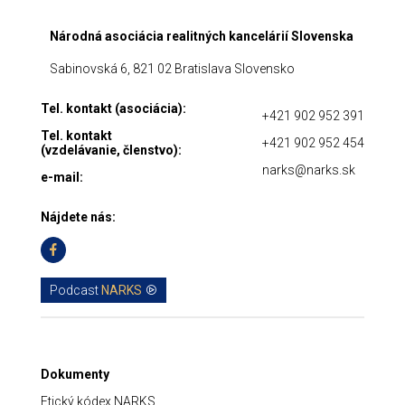
Národná asociácia realitných kancelárií Slovenska
Sabinovská 6, 821 02 Bratislava Slovensko
Tel. kontakt (asociácia):
+421 902 952 391
Tel. kontakt
+421 902 952 454
(vzdelávanie, členstvo):
narks@narks.sk
e-mail:
Nájdete nás:
Podcast
NARKS
Dokumenty
Etický kódex NARKS