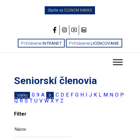
Staňte sa
ČLENOM NARKS
Prihlásenie
INTRANET
Prihlásenie
LICENCOVANIE
Seniorskí členovia
0..9
A
C
D
E
F
G
H
I
J
K
L
M
N
O
P
Všetko
B
Q
R
S
T
U
V
W
X
Y
Z
Filter
Názov
Mesto