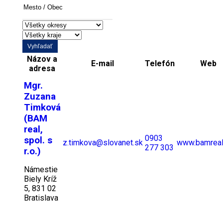
/
Obec
Vyhľadať
Názov a
E-mail
Telefón
Web
adresa
Mgr.
Zuzana
Timková
(BAM
real,
0903
spol. s
z.timkova@slovanet.sk
www.bamreal
277 303
r.o.)
Námestie
Biely Kríž
5, 831 02
Bratislava