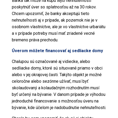
Banka tak môže na kúpu tejto nehnuteľnosti
poskytnúť úver so splatnosťou až na 30 rokov.
Chcem upozorniť, že banky akceptujú tieto
nehnuteľnosti aj v prípade, ak pozemok nie je v
osobnom vlastníctve, ale je vo vlastníctve urbariátu
a v prípade potreby musí mať zriadené vecné
bremeno práva prechodu.
Úverom môžete financovať aj sedliacke domy
Chalupou sú označované aj vidiecke, alebo
sedliacke domy, ktoré sú situované priamo v obci
alebo v jej okrajovej časti. Takýto objekt je možné
celoročne alebo sezónne užívať, musí byť
skolaudovaný a kolaudačným rozhodnutím musí
byť určený na bývanie. V danom prípade je výhodou
jednoduché financovanie s možnosťou úveru na
bývanie, kde účelom je nadobudnutie nehnuteľnosti.