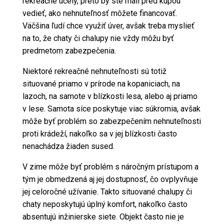
rekreačné účely, preto by ste mali pred kúpou
vedieť, ako nehnuteľnosť môžete financovať.
Väčšina ľudí chce využiť úver, avšak treba myslieť
na to, že chaty či chalupy nie vždy môžu byť
predmetom zabezpečenia.
Niektoré rekreačné nehnuteľnosti sú totiž
situované priamo v prírode na kopaniciach, na
lazoch, na samote v blízkosti lesa, alebo aj priamo
v lese. Samota síce poskytuje viac súkromia, avšak
môže byť problém so zabezpečením nehnuteľnosti
proti krádeží, nakoľko sa v jej blízkosti často
nenachádza žiaden sused.
V zime môže byť problém s náročným prístupom a
tým je obmedzená aj jej dostupnosť, čo ovplyvňuje
jej celoročné užívanie. Takto situované chalupy či
chaty neposkytujú úplný komfort, nakoľko často
absentujú inžinierske siete. Objekt často nie je