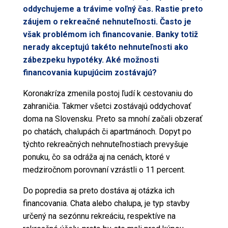
oddychujeme a trávime voľný čas. Rastie preto
záujem o rekreačné nehnuteľnosti. Často je
však problémom ich financovanie. Banky totiž
nerady akceptujú takéto nehnuteľnosti ako
zábezpeku hypotéky. Aké možnosti
financovania kupujúcim zostávajú?
Koronakríza zmenila postoj ľudí k cestovaniu do
zahraničia. Takmer všetci zostávajú oddychovať
doma na Slovensku. Preto sa mnohí začali obzerať
po chatách, chalupách či apartmánoch. Dopyt po
týchto rekreačných nehnuteľnostiach prevyšuje
ponuku, čo sa odráža aj na cenách, ktoré v
medziročnom porovnaní vzrástli o 11 percent.
Do popredia sa preto dostáva aj otázka ich
financovania. Chata alebo chalupa, je typ stavby
určený na sezónnu rekreáciu, respektíve na