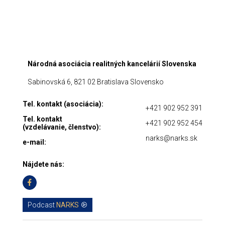
Národná asociácia realitných kancelárií Slovenska
Sabinovská 6, 821 02 Bratislava Slovensko
Tel. kontakt (asociácia):
+421 902 952 391
Tel. kontakt
+421 902 952 454
(vzdelávanie, členstvo):
narks@narks.sk
e-mail:
Nájdete nás:
Podcast
NARKS