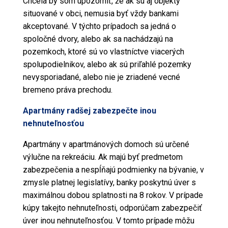
Chcela by som upozorniť, že ak sú aj objekty
situované v obci, nemusia byť vždy bankami
akceptované. V týchto prípadoch sa jedná o
spoločné dvory, alebo ak sa nachádzajú na
pozemkoch, ktoré sú vo vlastníctve viacerých
spolupodielnikov, alebo ak sú priľahlé pozemky
nevysporiadané, alebo nie je zriadené vecné
bremeno práva prechodu.
Apartmány radšej zabezpečte inou
nehnuteľnosťou
Apartmány v apartmánových domoch sú určené
výlučne na rekreáciu. Ak majú byť predmetom
zabezpečenia a nespĺňajú podmienky na bývanie, v
zmysle platnej
legislatívy
, banky poskytnú úver s
maximálnou dobou splatnosti na 8 rokov. V prípade
kúpy takejto
nehnuteľnosti
, odporúčam zabezpečiť
úver inou nehnuteľnosťou. V tomto prípade môžu