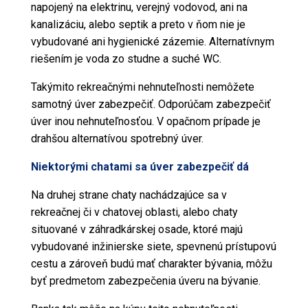
napojený na elektrinu, verejný vodovod, ani na
kanalizáciu, alebo septik a preto v ňom nie je
vybudované ani hygienické zázemie. Alternatívnym
riešením je voda zo studne a suché WC.
Takýmito rekreačnými nehnuteľnosti nemôžete
samotný úver zabezpečiť. Odporúčam zabezpečiť
úver inou nehnuteľnosťou. V opačnom prípade je
drahšou alternatívou spotrebný úver.
Niektorými chatami sa úver zabezpečiť dá
Na druhej strane chaty nachádzajúce sa v
rekreačnej či v chatovej oblasti, alebo chaty
situované v záhradkárskej osade, ktoré majú
vybudované inžinierske siete, spevnenú prístupovú
cestu a zároveň budú mať charakter bývania, môžu
byť predmetom zabezpečenia úveru na bývanie.