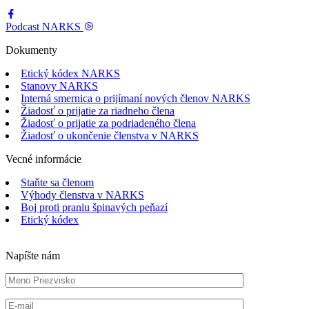
Podcast
NARKS
Dokumenty
Etický kódex NARKS
Stanovy NARKS
Interná smernica o prijímaní nových členov NARKS
Žiadosť o prijatie za riadneho člena
Žiadosť o prijatie za podriadeného člena
Žiadosť o ukončenie členstva v NARKS
Vecné informácie
Staňte sa členom
Výhody členstva v NARKS
Boj proti praniu špinavých peňazí
Etický kódex
Napíšte nám