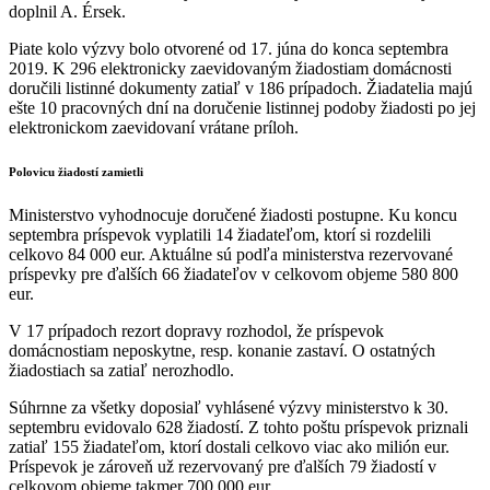
doplnil A. Érsek.
Piate kolo výzvy bolo otvorené od 17. júna do konca septembra
2019. K 296 elektronicky zaevidovaným žiadostiam domácnosti
doručili listinné dokumenty zatiaľ v 186 prípadoch. Žiadatelia majú
ešte 10 pracovných dní na doručenie listinnej podoby žiadosti po jej
elektronickom zaevidovaní vrátane príloh.
Polovicu žiadostí zamietli
Ministerstvo vyhodnocuje doručené žiadosti postupne. Ku koncu
septembra príspevok vyplatili 14 žiadateľom, ktorí si rozdelili
celkovo 84 000 eur. Aktuálne sú podľa ministerstva rezervované
príspevky pre ďalších 66 žiadateľov v celkovom objeme 580 800
eur.
V 17 prípadoch rezort dopravy rozhodol, že príspevok
domácnostiam neposkytne, resp. konanie zastaví. O ostatných
žiadostiach sa zatiaľ nerozhodlo.
Súhrnne za všetky doposiaľ vyhlásené výzvy ministerstvo k 30.
septembru evidovalo 628 žiadostí. Z tohto poštu príspevok priznali
zatiaľ 155 žiadateľom, ktorí dostali celkovo viac ako milión eur.
Príspevok je zároveň už rezervovaný pre ďalších 79 žiadostí v
celkovom objeme takmer 700 000 eur.