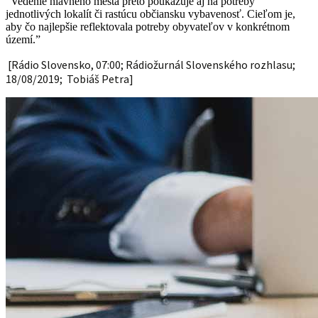
“Vedenie hlavného mesta preto poukazuje aj na potreby
jednotlivých lokalít či rastúcu občiansku vybavenosť. Cieľom je,
aby čo najlepšie reflektovala potreby obyvateľov v konkrétnom
území.”
[Rádio Slovensko, 07:00; Rádiožurnál Slovenského rozhlasu;
18/08/2019; Tobiáš Petra]