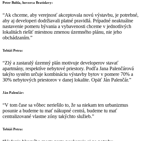
Peter Bubla, hovorca Bratislavy:
“Ak chceme, aby verejnosť akceptovala novú výstavbu, je potrebné,
aby aj developeri dodržiavali platné pravidlá. Prípadné neaktuálne
nastavenie pomeru bývania a vybavenosti chceme v jednotlivých
lokalitách riešiť miestnou zmenou územného plánu, nie jeho
obchádzaním.”
Tobiáš Petra:
“Zlý a zastaralý územný plán motivuje developerov stavať
apartmány, respektíve nebytové priestory. Podľa Jana Palenčárová
takýto systém určuje kombináciu výstavby bytov v pomere 70% a
30% nebytových priestorov v danej lokalite. Opäť Ján Palenčár.”
Ján
Palenčár
:
“V tom čase sa vôbec neriešilo to, že sa niekam ten urbanizmus
posunie a budeme tu mať nákupné centrá, budeme tu mať
centralizované vlastne zóny takýchto služieb.”
Tobiáš Petra: