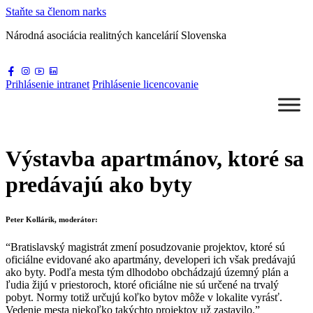
Staňte sa
členom narks
Národná asociácia
realitných kancelárií Slovenska
Prihlásenie
intranet
Prihlásenie
licencovanie
Výstavba apartmánov, ktoré sa
predávajú ako byty
Peter Kollárik, moderátor:
“Bratislavský magistrát zmení posudzovanie projektov, ktoré sú
oficiálne evidované ako apartmány, developeri ich však predávajú
ako byty. Podľa mesta tým dlhodobo obchádzajú územný plán a
ľudia žijú v priestoroch, ktoré oficiálne nie sú určené na trvalý
pobyt. Normy totiž určujú koľko bytov môže v lokalite vyrásť.
Vedenie mesta niekoľko takýchto projektov už zastavilo.”