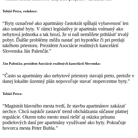
Tobiáš Petra, redaktor:
“Byty označené ako apartmány častokrát spĺňajú vybavenosť len
ako ostatné byty. V rámci legislatívy je apartmán vnímaný ako
nebytová jednotka a tak hrozí, že si naň nemôžete prihlásiť trvalý
pobyt. Ďalšie problémy môžu nastať pri hypotéke či pri predaji
takéhoto priestoru. Prezident Asociácie realitných kancelárií
Slovenska Ján Palenčár.”
Ján
Palenčár
, prezident
Asociácie
realitných
kancelárií
Slovenska
:
“Často sa apartmány ako nebytové priestory stavajú preto, pretože v
danej lokalite územný plán nepovoľuje stavať stopercentne byty.”
Tobiáš Petra:
“Magistrát hlavného mesta tvrdí, že stavbu apartmánov zakázať
nechce. Chcú najskôr zastaviť trend obchádzania súčasne platnej
regulácie. Okrem toho mesto musí riešiť aj otázku prísunu
podielových daní pre apartmány využívané ako byty. Pokračuje
hovorca mesta Peter Bubla.”