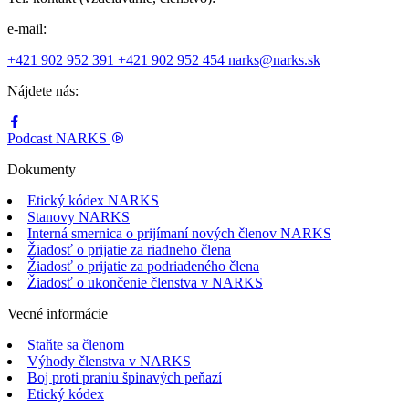
e-mail:
+421 902 952 391
+421 902 952 454
narks@narks.sk
Nájdete nás:
Podcast
NARKS
Dokumenty
Etický kódex NARKS
Stanovy NARKS
Interná smernica o prijímaní nových členov NARKS
Žiadosť o prijatie za riadneho člena
Žiadosť o prijatie za podriadeného člena
Žiadosť o ukončenie členstva v NARKS
Vecné informácie
Staňte sa členom
Výhody členstva v NARKS
Boj proti praniu špinavých peňazí
Etický kódex