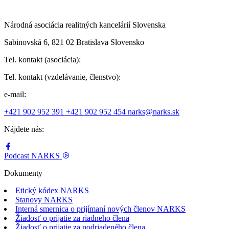
Národná asociácia realitných kancelárií Slovenska
Sabinovská 6, 821 02 Bratislava Slovensko
Tel. kontakt (asociácia):
Tel. kontakt (vzdelávanie, členstvo):
e-mail:
+421 902 952 391
+421 902 952 454
narks@narks.sk
Nájdete nás:
Podcast
NARKS
Dokumenty
Etický kódex NARKS
Stanovy NARKS
Interná smernica o prijímaní nových členov NARKS
Žiadosť o prijatie za riadneho člena
Žiadosť o prijatie za podriadeného člena