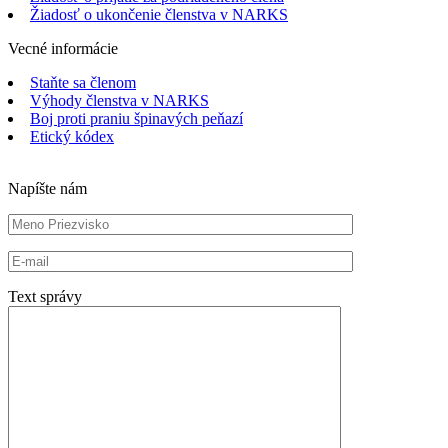
Žiadosť o ukončenie členstva v NARKS
Vecné informácie
Staňte sa členom
Výhody členstva v NARKS
Boj proti praniu špinavých peňazí
Etický kódex
Napíšte nám
Text správy