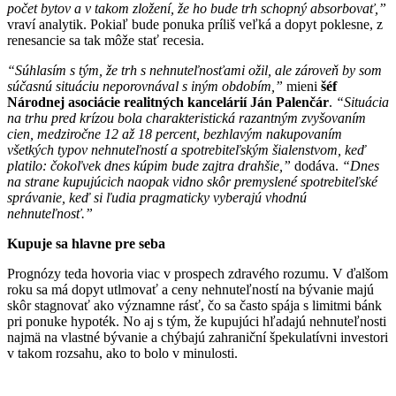
počet bytov a v takom zložení, že ho bude trh schopný absorbovať,”
vraví analytik. Pokiaľ bude ponuka príliš veľká a dopyt poklesne, z
renesancie sa tak môže stať recesia.
“Súhlasím s tým, že trh s nehnuteľnosťami ožil, ale zároveň by som
súčasnú situáciu neporovnával s iným obdobím,”
mieni
šéf
Národnej asociácie realitných kancelárií Ján Palenčár
.
“Situácia
na trhu pred krízou bola charakteristická razantným zvyšovaním
cien, medziročne 12 až 18 percent, bezhlavým nakupovaním
všetkých typov nehnuteľností a spotrebiteľským šialenstvom, keď
platilo: čokoľvek dnes kúpim bude zajtra drahšie,”
dodáva.
“Dnes
na strane kupujúcich naopak vidno skôr premyslené spotrebiteľské
správanie, keď si ľudia pragmaticky vyberajú vhodnú
nehnuteľnosť.”
Kupuje sa hlavne pre seba
Prognózy teda hovoria viac v prospech zdravého rozumu. V ďalšom
roku sa má dopyt utlmovať a ceny nehnuteľností na bývanie majú
skôr stagnovať ako významne rásť, čo sa často spája s limitmi bánk
pri ponuke hypoték. No aj s tým, že kupujúci hľadajú nehnuteľnosti
najmä na vlastné bývanie a chýbajú zahraniční špekulatívni investori
v takom rozsahu, ako to bolo v minulosti.