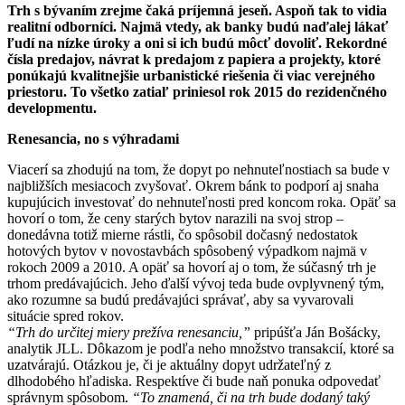
Trh s bývaním zrejme čaká príjemná jeseň. Aspoň tak to vidia
realitní odborníci. Najmä vtedy, ak banky budú naďalej lákať
ľudí na nízke úroky a oni si ich budú môcť dovoliť. Rekordné
čísla predajov, návrat k predajom z papiera a projekty, ktoré
ponúkajú kvalitnejšie urbanistické riešenia či viac verejného
priestoru. To všetko zatiaľ priniesol rok 2015 do rezidenčného
developmentu.
Renesancia, no s výhradami
Viacerí sa zhodujú na tom, že dopyt po nehnuteľnostiach sa bude v
najbližších mesiacoch zvyšovať. Okrem bánk to podporí aj snaha
kupujúcich investovať do nehnuteľnosti pred koncom roka. Opäť sa
hovorí o tom, že ceny starých bytov narazili na svoj strop –
donedávna totiž mierne rástli, čo spôsobil dočasný nedostatok
hotových bytov v novostavbách spôsobený výpadkom najmä v
rokoch 2009 a 2010. A opäť sa hovorí aj o tom, že súčasný trh je
trhom predávajúcich. Jeho ďalší vývoj teda bude ovplyvnený tým,
ako rozumne sa budú predávajúci správať, aby sa vyvarovali
situácie spred rokov.
“Trh do určitej miery prežíva renesanciu,”
pripúšťa Ján Bošácky,
analytik JLL. Dôkazom je podľa neho množstvo transakcií, ktoré sa
uzatvárajú. Otázkou je, či je aktuálny dopyt udržateľný z
dlhodobého hľadiska. Respektíve či bude naň ponuka odpovedať
správnym spôsobom.
“To znamená, či na trh bude dodaný taký