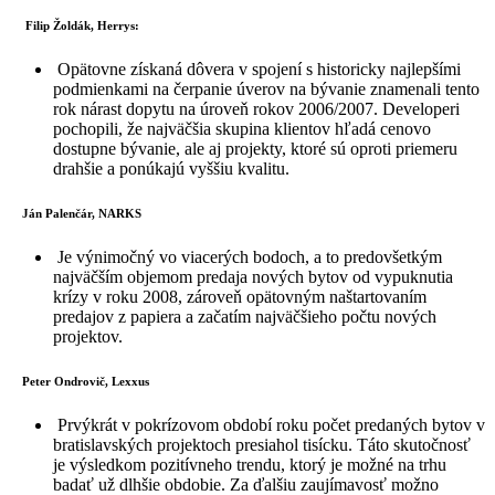
Filip Žoldák, Herrys:
Opätovne získaná dôvera v spojení s historicky najlepšími
podmienkami na čerpanie úverov na bývanie znamenali tento
rok nárast dopytu na úroveň rokov 2006/2007. Developeri
pochopili, že najväčšia skupina klientov hľadá cenovo
dostupne bývanie, ale aj projekty, ktoré sú oproti priemeru
drahšie a ponúkajú vyššiu kvalitu.
Ján Palenčár, NARKS
Je výnimočný vo viacerých bodoch, a to predovšetkým
najväčším objemom predaja nových bytov od vypuknutia
krízy v roku 2008, zároveň opätovným naštartovaním
predajov z papiera a začatím najväčšieho počtu nových
projektov.
Peter Ondrovič, Lexxus
Prvýkrát v pokrízovom období roku počet predaných bytov v
bratislavských projektoch presiahol tisícku. Táto skutočnosť
je výsledkom pozitívneho trendu, ktorý je možné na trhu
badať už dlhšie obdobie. Za ďalšiu zaujímavosť možno