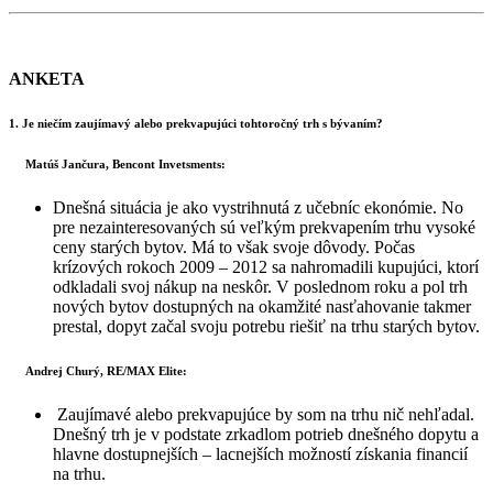
ANKETA
1. Je niečím zaujímavý alebo prekvapujúci tohtoročný trh s bývaním?
Matúš Jančura, Bencont Invetsments:
Dnešná situácia je ako vystrihnutá z učebníc ekonómie. No
pre nezainteresovaných sú veľkým prekvapením trhu vysoké
ceny starých bytov. Má to však svoje dôvody. Počas
krízových rokoch 2009 – 2012 sa nahromadili kupujúci, ktorí
odkladali svoj nákup na neskôr. V poslednom roku a pol trh
nových bytov dostupných na okamžité nasťahovanie takmer
prestal, dopyt začal svoju potrebu riešiť na trhu starých bytov.
Andrej Churý, RE/MAX Elite:
Zaujímavé alebo prekvapujúce by som na trhu nič nehľadal.
Dnešný trh je v podstate zrkadlom potrieb dnešného dopytu a
hlavne dostupnejších – lacnejších možností získania financií
na trhu.