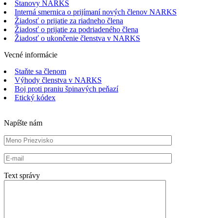
Stanovy NARKS
Interná smernica o prijímaní nových členov NARKS
Žiadosť o prijatie za riadneho člena
Žiadosť o prijatie za podriadeného člena
Žiadosť o ukončenie členstva v NARKS
Vecné informácie
Staňte sa členom
Výhody členstva v NARKS
Boj proti praniu špinavých peňazí
Etický kódex
Napíšte nám
Text správy