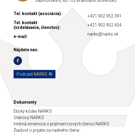
Sabinovská 6, 821 02 Bratislava Slovensko
Tel. kontakt (asociácia):
+421 902 952 391
Tel. kontakt
+421 902 952 454
(vzdelávanie, členstvo):
narks@narks.sk
e-mail:
Nájdete nás:
Podcast
NARKS
Dokumenty
Etický kódex NARKS
Stanovy NARKS
Interná smernica o prijímaní nových členov NARKS
Žiadosť o prijatie za riadneho člena