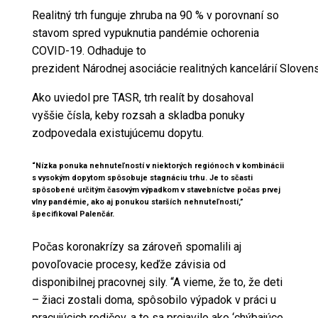
Realitný trh funguje zhruba na 90 % v porovnaní so
stavom spred vypuknutia pandémie ochorenia
COVID-19. Odhaduje to
prezident
Národnej
asociácie
realitných
kancelárií
Sloven
Ako uviedol pre TASR, trh realít by dosahoval
vyššie čísla, keby rozsah a skladba ponuky
zodpovedala existujúcemu dopytu.
“Nízka ponuka nehnuteľností v niektorých regiónoch v kombinácii
s vysokým dopytom spôsobuje stagnáciu trhu. Je to sčasti
spôsobené určitým časovým výpadkom v stavebníctve počas prvej
vlny pandémie, ako aj ponukou starších nehnuteľností,”
špecifikoval Palenčár.
Počas koronakrízy sa zároveň spomalili aj
povoľovacie procesy, keďže závisia od
disponibilnej pracovnej sily. “A vieme, že to, že deti
– žiaci zostali doma, spôsobilo výpadok v práci u
pracujúcich rodičov, a to sa prejavilo ako ‘chýbajúce