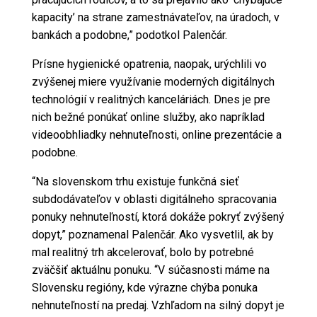
kapacity’ na strane zamestnávateľov, na úradoch, v
bankách a podobne,” podotkol Palenčár.
Prísne hygienické opatrenia, naopak, urýchlili vo
zvýšenej miere využívanie moderných digitálnych
technológií v realitných kanceláriách. Dnes je pre
nich bežné ponúkať online služby, ako napríklad
videoobhliadky nehnuteľnosti, online prezentácie a
podobne.
“Na slovenskom trhu existuje funkčná sieť
subdodávateľov v oblasti digitálneho spracovania
ponuky nehnuteľností, ktorá dokáže pokryť zvýšený
dopyt,” poznamenal Palenčár. Ako vysvetlil, ak by
mal realitný trh akcelerovať, bolo by potrebné
zväčšiť aktuálnu ponuku. “V súčasnosti máme na
Slovensku regióny, kde výrazne chýba ponuka
nehnuteľností na predaj. Vzhľadom na silný dopyt je