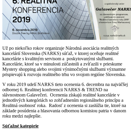
Už po niekoľko rokov organizuje Národná asociácia realitných
kancelárií Slovenska (NARKS) súťaž, v ktorej oceňuje realitné
kancelárie s kvalitným servisom a poskytovanými službami.
Kancelárie, ktoré sa v minulosti zúčastnili a zvíťazili v prieskume
Mystery shopping alebo svojimi výnimočnými službami významne
prispievajú k rozvoju realitného trhu vo svojom regióne Slovenska.
V roku 2019 udelí NARKS tieto ocenenia 6. decembra na najväčšej
odbornej 6. Realitnej konferencii NARKS & TREND na
slávnostnom Galavečeri. Ocenenia získajú realitné kancelárie v
jednotlivých kategóriách so zohľadnením regionálneho princípu a
Realitná osobnosť roka. Radosť z ocenenia si zaslúžia tie, ktoré na
základe posúdenia a hlasovania odbornou komisiou patria v danom
roku medzi najlepšie.
Súťažné kategórie