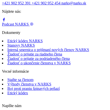
+421 902 952 391
+421 902 952 454
narks@narks.sk
Nájdete nás:
Podcast
NARKS
Dokumenty
Etický kódex NARKS
Stanovy NARKS
Interná smernica o prijímaní nových členov NARKS
Žiadosť o prijatie za riadneho člena
Žiadosť o prijatie za podriadeného člena
Žiadosť o ukončenie členstva v NARKS
Vecné informácie
Staňte sa členom
Výhody členstva v NARKS
Boj proti praniu špinavých peňazí
Etický kódex
Napíšte nám