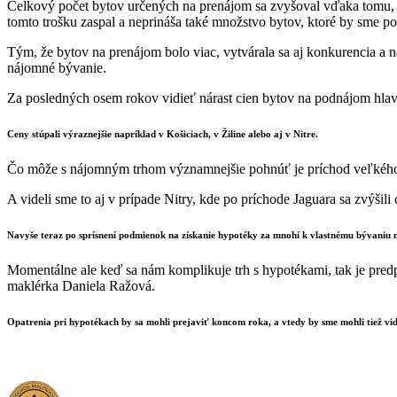
Celkový počet bytov určených na prenájom sa zvyšoval vďaka tomu, že
tomto trošku zaspal a neprináša také množstvo bytov, ktoré by sme po
Tým, že bytov na prenájom bolo viac, vytvárala sa aj konkurencia a ná
nájomné bývanie.
Za posledných osem rokov vidieť nárast cien bytov na podnájom hla
Ceny stúpali výraznejšie napríklad v Košiciach, v Žiline alebo aj v Nitre.
Čo môže s nájomným trhom významnejšie pohnúť je príchod veľkého in
A videli sme to aj v prípade Nitry, kde po príchode Jaguara sa zvýšili
Navyše teraz po sprísnení podmienok na získanie hypotéky za mnohí k vlastnému bývaniu n
Momentálne ale keď sa nám komplikuje trh s hypotékami, tak je predp
maklérka Daniela Ražová.
Opatrenia pri hypotékach by sa mohli prejaviť koncom roka, a vtedy by sme mohli tiež vi