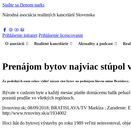
Staňte sa
členom narks
Národná asociácia
realitných kancelárií Slovenska
Prihlásenie
intranet
Prihlásenie
licencovanie
O asociácii
Realitné kancelárie
Aktuality a podcast
Real
Prenájom bytov najviac stúpol v
Za posledných osem rokov vidieť nárast cien bytov na podnájom hlavne mimo Bratislavy.
Bývate v cudzom byte a každý mesiac platíte domácemu balík peňazí? B
porastú prudšie vo všetkých regiónoch.
[tvnoviny.sk; 08/09/2018; BRATISLAVA/TV Markíza ; Zaradenie: 
http://www.tvnoviny.sk/a/1934002
Hoci štát do bytovej výstavby po roku 1989 veľmi neinvestoval, objav