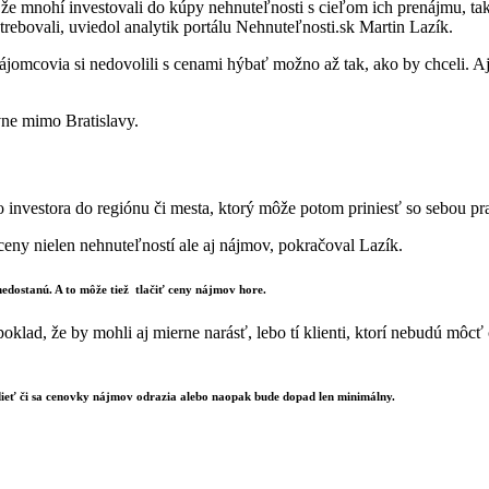
 mnohí investovali do kúpy nehnuteľnosti s cieľom ich prenájmu, tak p
trebovali, uviedol analytik portálu Nehnuteľnosti.sk Martin Lazík.
jomcovia si nedovolili s cenami hýbať možno až tak, ako by chceli. Aj 
vne mimo Bratislavy.
vestora do regiónu či mesta, ktorý môže potom priniesť so sebou pra
 ceny nielen nehnuteľností ale aj nájmov, pokračoval Lazík.
edostanú. A to môže tiež tlačiť ceny nájmov hore.
oklad, že by mohli aj mierne narásť, lebo tí klienti, ktorí nebudú mô
dieť či sa cenovky nájmov odrazia alebo naopak bude dopad len minimálny.