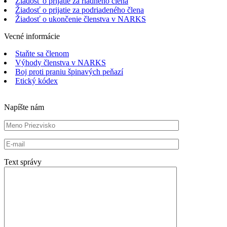
Žiadosť o prijatie za riadneho člena
Žiadosť o prijatie za podriadeného člena
Žiadosť o ukončenie členstva v NARKS
Vecné informácie
Staňte sa členom
Výhody členstva v NARKS
Boj proti praniu špinavých peňazí
Etický kódex
Napíšte nám
Text správy