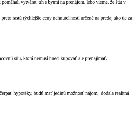
omáhali vytvárať trh s bytmi na prenájom, lebo vieme, že štát v
preto rastú rýchlejšie ceny nehnuteľností určené na predaj ako tie za
covnú silu, ktorá nemusí hneď kupovať ale prenajímať.
cť čerpať hypotéky, budú mať jedinú možnosť nájom, dodala realitná