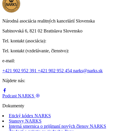
Národná asociácia realitných kancelárií Slovenska
Sabinovská 6, 821 02 Bratislava Slovensko
Tel. kontakt (asociácia):
Tel. kontakt (vzdelávanie, členstvo):
e-mail:
+421 902 952 391
+421 902 952 454
narks@narks.sk
Nájdete nás:
Podcast
NARKS
Dokumenty
Etický kódex NARKS
Stanovy NARKS
Interná smernica o prijímaní nových členov NARKS