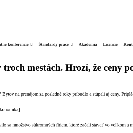
itné konferencie
Štandardy práce
Akadémia
Licencie
Kont
 troch mestách. Hrozí, že ceny p
ytov na prenájom za posledné roky pribudlo a stúpali aj ceny. Priplác
Ekonomika]
ilo sa množstvo súkromných firiem, ktoré začali stavať vo veľkom a mn