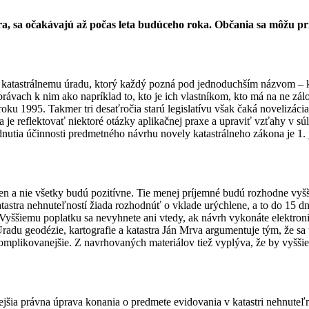
a, sa očakávajú až počas leta budúceho roka. Občania sa môžu pri
 katastrálnemu úradu, ktorý každý pozná pod jednoduchším názvom – kat
o právach k nim ako napríklad to, kto je ich vlastníkom, kto má na ne z
roku 1995. Takmer tri desaťročia starú legislatívu však čaká novelizác
a
je reflektovať niektoré otázky aplikačnej praxe a upraviť vzťahy v s
nutia účinnosti predmetného návrhu novely katastrálneho
zákona
je 1.
 a nie všetky budú pozitívne. Tie menej príjemné budú rozhodne vyšši
tastra nehnuteľností žiada rozhodnúť o vklade urýchlene, a to do 15 d
ur. Vyššiemu poplatku sa nevyhnete ani vtedy, ak návrh vykonáte elektr
radu geodézie, kartografie a katastra Ján Mrva argumentuje tým, že sa
omplikovanejšie. Z navrhovaných materiálov tiež vyplýva, že by vyššie 
jšia právna úprava konania o predmete evidovania v katastri
nehnuteľn