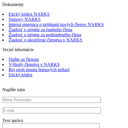
Dokumenty
Etický kódex NARKS
Stanovy NARKS
Interná smernica o prijímaní nových členov NARKS
Žiadosť o prijatie za riadneho člena
Žiadosť o prijatie za podriadeného člena
Žiadosť o ukončenie členstva v NARKS
Vecné informácie
Staňte sa členom
Výhody členstva v NARKS
Boj proti praniu špinavých peňazí
Etický kódex
Napíšte nám
Text správy