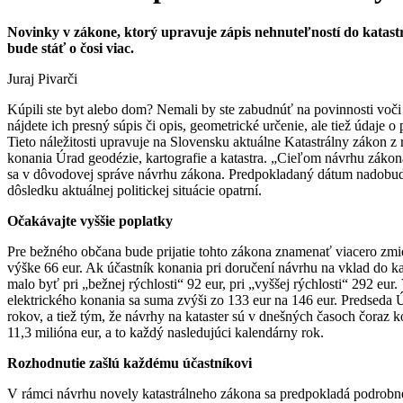
Novinky v
zákone
, ktorý upravuje zápis
nehnuteľností
do katastr
bude stáť o čosi viac.
Juraj Pivarči
Kúpili ste byt alebo dom? Nemali by ste zabudnúť na povinnosti voči
nájdete ich presný súpis či opis, geometrické určenie, ale tiež údaje 
Tieto náležitosti upravuje na Slovensku aktuálne Katastrálny
zákon
z 
konania Úrad geodézie, kartografie a katastra. „Cieľom návrhu
zákon
sa v dôvodovej správe návrhu
zákona
. Predpokladaný dátum nadobud
dôsledku aktuálnej politickej situácie opatrní.
Očakávajte vyššie poplatky
Pre bežného občana bude prijatie tohto
zákona
znamenať viacero zmien
výške 66 eur. Ak účastník konania pri doručení návrhu na vklad do ka
malo byť pri „bežnej rýchlosti“ 92 eur, pri „vyššej rýchlosti“ 292 e
elektrického konania sa suma zvýši zo 133 eur na 146 eur. Predseda Ú
rokov, a tiež tým, že návrhy na kataster sú v dnešných časoch čoraz k
11,3 milióna eur, a to každý nasledujúci kalendárny rok.
Rozhodnutie zašlú každému účastníkovi
V rámci návrhu novely katastrálneho
zákona
sa predpokladá podrobne