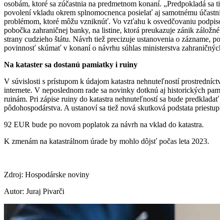
osobám, ktoré sa zúčastnia na predmetnom konaní. „Predpokladá sa t
povolení vkladu okrem splnomocnenca posielať aj samotnému účastní
problémom, ktoré môžu vzniknúť. Vo vzťahu k osvedčovaniu podpi
pobočka zahraničnej banky, na listine, ktorá preukazuje zánik zálož
strany cudzieho štátu. Návrh tiež precizuje ustanovenia o zázname, 
povinnosť skúmať v konaní o návrhu súhlas ministerstva zahraničných 
Na kataster sa dostanú pamiatky i ruiny
V súvislosti s prístupom k údajom katastra nehnuteľností prostredníct
internete. V neposlednom rade sa novinky dotknú aj historických pami
ruinám. Pri zápise ruiny do katastra nehnuteľností sa bude predklada
pôdohospodárstva. A ustanoví sa tiež nová skutková podstata priestup
92 EUR bude po novom poplatok za návrh na vklad do katastra.
K zmenám na katastrálnom úrade by mohlo dôjsť počas leta 2023.
Zdroj: Hospodárske noviny
Autor: Juraj Pivarči