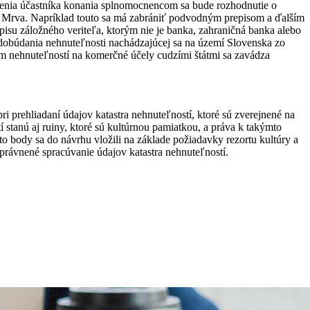
úpenia účastníka konania splnomocnencom sa bude rozhodnutie o
n Mrva. Napríklad touto sa má zabrániť podvodným prepisom a ďalším
isu záložného veriteľa, ktorým nie je banka, zahraničná banka alebo
adobúdania
nehnuteľnosti
nachádzajúcej sa na území Slovenska zo
ím nehnuteľností na komerčné účely cudzími štátmi sa zavádza
ri prehliadaní údajov katastra nehnuteľností, ktoré sú zverejnené na
 stanú aj ruiny, ktoré sú kultúrnou pamiatkou, a práva k takýmto
to body sa do návrhu vložili na základe požiadavky rezortu kultúry a
oprávnené spracúvanie údajov katastra nehnuteľností.