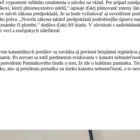
iež vypustenie inštitútu oznámenia o návrhu na vklad. Pre prípad zast
kovi, ktorý plnomocenstvo udelil,“ opisuje ďalej plánované zmeny Já
sov návrh
zákona
predpokladá, že sa bude vyžadovať aj osvedčenie podp
ného práva. „Novela
zákona
taktiež predpokladá podrobnejšiu úpravu n
poznámke či plombe,“ dodáva ďalej šéf úradu. V súvislosti s nadobúdan
vecí a európskych záležitostí.
vom katastrálnych portálov sa zavádza aj povinná bezplatná registrácia p
atok. Po novom sa totiž predmetom evidovania v katastri nehnuteľností
ť potvrdenie Pamiatkového úradu o tom, že ide o kultúrnu pamiatku. Tie
ku, ako aj porušenia poriadku na úseku katastra nehnuteľností, a to ne