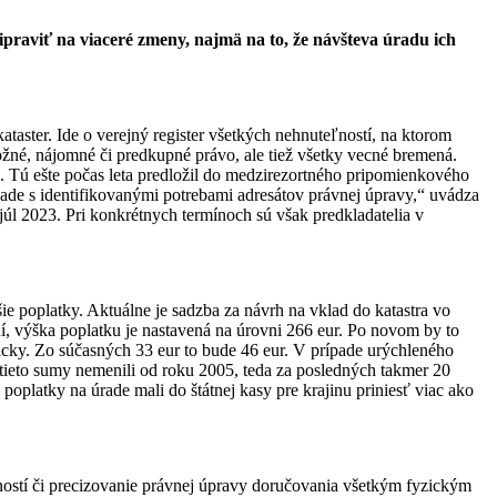
praviť na viaceré zmeny, najmä na to, že návšteva úradu ich
aster. Ide o verejný register všetkých nehnuteľností, na ktorom
áložné, nájomné či predkupné právo, ale tiež všetky vecné bremená.
ia. Tú ešte počas leta predložil do medzirezortného pripomienkového
úlade s identifikovanými potrebami adresátov právnej úpravy,“ uvádza
 júl 2023. Pri konkrétnych termínoch sú však predkladatelia v
e poplatky. Aktuálne je sadzba za návrh na vklad do katastra vo
ní, výška poplatku je nastavená na úrovni 266 eur. Po novom by to
onicky. Zo súčasných 33 eur to bude 46 eur. V prípade urýchleného
 tieto sumy nemenili od roku 2005, teda za posledných takmer 20
poplatky na úrade mali do štátnej kasy pre krajinu priniesť viac ako
ostí
či precizovanie právnej úpravy doručovania všetkým fyzickým