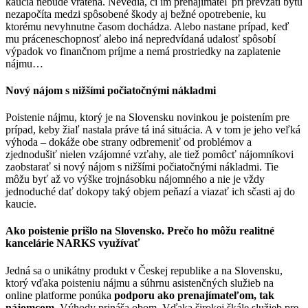
kaucia nebude vrátená. Nevedia, či im prenajímateľ pri prevzatí bytu
nezapočíta medzi spôsobené škody aj bežné opotrebenie, ku
ktorému nevyhnutne časom dochádza. Alebo nastane prípad, keď
mu práceneschopnosť alebo iná nepredvídaná udalosť spôsobí
výpadok vo finančnom príjme a nemá prostriedky na zaplatenie
nájmu…
Nový nájom s nižšími počiatočnými nákladmi
Poistenie nájmu, ktorý je na Slovensku novinkou je poistením pre
prípad, keby žiaľ nastala práve tá iná situácia. A v tom je jeho veľká
výhoda – dokáže obe strany odbremeniť od problémov a
zjednodušiť nielen vzájomné vzťahy, ale tiež pomôcť nájomníkovi
zaobstarať si nový nájom s nižšími počiatočnými nákladmi. Tie
môžu byť až vo výške trojnásobku nájomného a nie je vždy
jednoduché dať dokopy taký objem peňazí a viazať ich sčasti aj do
kaucie.
Ako poistenie prišlo na Slovensko. Prečo ho môžu realitné
kancelárie NARKS využívať
Jedná sa o unikátny produkt v Českej republike a na Slovensku,
ktorý vďaka poisteniu nájmu a súhrnu asistenčných služieb na
online platforme ponúka
podporu ako prenajímateľom, tak
nájomcom.
Výhody prináša obom. Vďaka širokej škále služieb pre