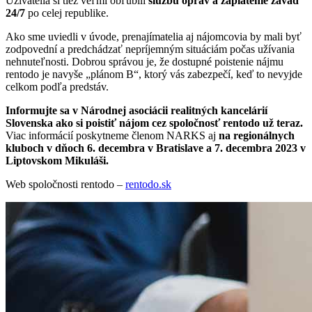
Užívatelia si tiež veľmi obľúbili
službu opráv a zaplatenie závad
24/7
po celej republike.
Ako sme uviedli v úvode, prenajímatelia aj nájomcovia by mali byť
zodpovední a predchádzať nepríjemným situáciám počas užívania
nehnuteľnosti. Dobrou správou je, že dostupné poistenie nájmu
rentodo je navyše „plánom B“, ktorý vás zabezpečí, keď to nevyjde
celkom podľa predstáv.
Informujte sa v Národnej asociácii realitných kancelárií
Slovenska ako si poistiť nájom cez spoločnosť rentodo už teraz.
Viac informácií poskytneme členom NARKS aj
na regionálnych
kluboch v dňoch 6. decembra v Bratislave a 7. decembra 2023 v
Liptovskom Mikuláši.
Web spoločnosti rentodo –
rentodo.sk