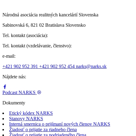
Národná asociácia realitných kancelárií Slovenska
Sabinovská 6, 821 02 Bratislava Slovensko
Tel. kontakt (asociácia):
Tel. kontakt (vzdelávanie, členstvo):
e-mail:
+421 902 952 391
+421 902 952 454
narks@narks.sk
Nájdete nás:
Podcast
NARKS
Dokumenty
Etický kódex NARKS
Stanovy NARKS
Interná smernica o prijímaní nových členov NARKS
Žiadosť o prijatie za riadneho člena
Žiadosť o prijatie za podriadeného člena