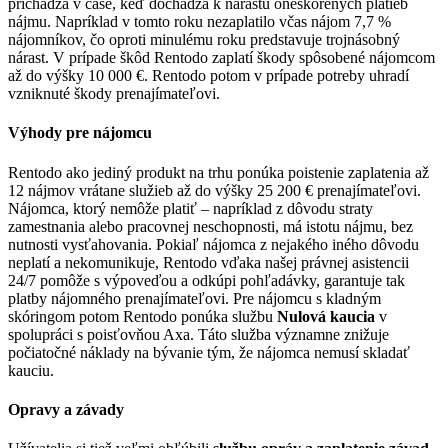
prichádza v čase, keď dochádza k nárastu oneskorených platieb
nájmu. Napríklad v tomto roku nezaplatilo včas nájom 7,7 %
nájomníkov, čo oproti minulému roku predstavuje trojnásobný
nárast. V prípade škôd Rentodo zaplatí škody spôsobené nájomcom
až do výšky 10 000 €. Rentodo potom v prípade potreby uhradí
vzniknuté škody prenajímateľovi.
Výhody pre nájomcu
Rentodo ako jediný produkt na trhu ponúka poistenie zaplatenia až
12 nájmov vrátane služieb až do výšky 25 200 € prenajímateľovi.
Nájomca, ktorý nemôže platiť – napríklad z dôvodu straty
zamestnania alebo pracovnej neschopnosti, má istotu nájmu, bez
nutnosti vysťahovania. Pokiaľ nájomca z nejakého iného dôvodu
neplatí a nekomunikuje, Rentodo vďaka našej právnej asistencii
24/7 pomôže s výpoveďou a odkúpi pohľadávky, garantuje tak
platby nájomného prenajímateľovi. Pre nájomcu s kladným
skóringom potom Rentodo ponúka službu
Nulová kaucia
v
spolupráci s poisťovňou Axa. Táto služba významne znižuje
počiatočné náklady na bývanie tým, že nájomca nemusí skladať
kauciu.
Opravy a závady