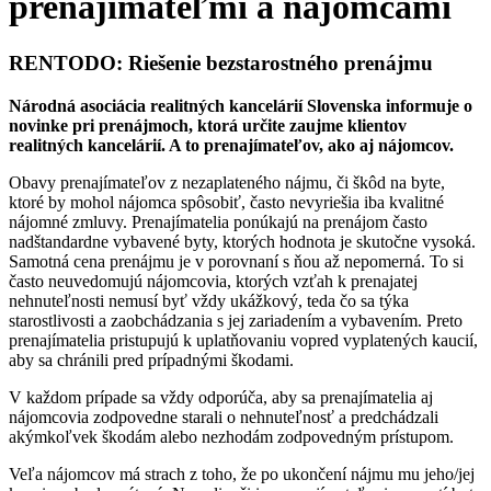
prenajímateľmi a nájomcami
RENTODO: Riešenie bezstarostného prenájmu
Národná asociácia realitných kancelárií Slovenska informuje o
novinke pri prenájmoch, ktorá určite zaujme klientov
realitných kancelárií. A to prenajímateľov, ako aj nájomcov.
Obavy prenajímateľov z nezaplateného nájmu, či škôd na byte,
ktoré by mohol nájomca spôsobiť, často nevyriešia iba kvalitné
nájomné zmluvy. Prenajímatelia ponúkajú na prenájom často
nadštandardne vybavené byty, ktorých hodnota je skutočne vysoká.
Samotná cena prenájmu je v porovnaní s ňou až nepomerná. To si
často neuvedomujú nájomcovia, ktorých vzťah k prenajatej
nehnuteľnosti nemusí byť vždy ukážkový, teda čo sa týka
starostlivosti a zaobchádzania s jej zariadením a vybavením. Preto
prenajímatelia pristupujú k uplatňovaniu vopred vyplatených kaucií,
aby sa chránili pred prípadnými škodami.
V každom prípade sa vždy odporúča, aby sa prenajímatelia aj
nájomcovia zodpovedne starali o nehnuteľnosť a predchádzali
akýmkoľvek škodám alebo nezhodám zodpovedným prístupom.
Veľa nájomcov má strach z toho, že po ukončení nájmu mu jeho/jej