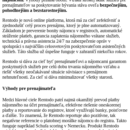
prenajímateľov sa poskytovanie bývania stáva oveľa
bezpečnejším,
pohodlnejším a bezstarostnejším.
Rentodo je nová online platforma, ktorá má za cieľ zefektívniť a
zjednodušiť celý proces prenájmu, ktorý je plne automatizovaný.
Základom je preverenie bonity nájomcu v registroch, automatické
stráženie platieb, garancia zaplatenia nájomného vrátane služieb,
technická a právna asistencia 24/7 na zabezpečenie opráv v
spolupráci s najväčším celosvetovým poskytovateľom asistenčných
služieb. Táto služba už úspešne funguje v zahraničí niekoľko rokov.
Rentodo si dáva za cieľ byť prenajímateľovi a nájomcami garantom
poskytnutých služieb pre celú dobu trvania nájomného vzťahu a
riešiť všetky neočakávané situácie súvisiace s prenájmom
nehnuteľnosti. Za cieľ si dáva minimalizovať všetky starosti.
Výhody pre prenajímateľa
Medzi hlavné ciele Rentodo patrí najmä okamžitý prevod platby
nájomného na účet prenajímateľa, efektívne riešenie oneskorenej
platby a reportovanie do registrov, ktoré využívajú banky, poisťovne
a ďalšie. To znamená, že Rentodo reportuje ako pozitívne, tak
negatívne referencie o platobnej morálke nájomcu do registra. Takto
funguje napríklad Schufa scoring v Nemecku. Produkt Rentodo