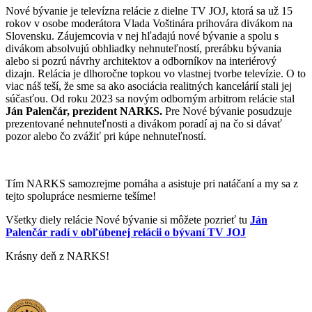
Nové bývanie je televízna relácie z dielne TV JOJ, ktorá sa už 15
rokov v osobe moderátora Vlada Voštinára prihovára divákom na
Slovensku. Záujemcovia v nej hľadajú nové bývanie a spolu s
divákom absolvujú obhliadky nehnuteľností, prerábku bývania
alebo si pozrú návrhy architektov a odborníkov na interiérový
dizajn. Relácia je dlhoročne topkou vo vlastnej tvorbe televízie. O to
viac náš teší, že sme sa ako asociácia realitných kancelárií stali jej
súčasťou. Od roku 2023 sa novým odborným arbitrom relácie stal
Ján Palenčár, prezident NARKS.
Pre Nové bývanie posudzuje
prezentované nehnuteľnosti a divákom poradí aj na čo si dávať
pozor alebo čo zvážiť pri kúpe nehnuteľností.
Tím NARKS samozrejme pomáha a asistuje pri natáčaní a my sa z
tejto spolupráce nesmierne tešíme!
Všetky diely relácie Nové bývanie si môžete pozrieť tu
Ján
Palenčár radí v obľúbenej relácii o bývaní TV JOJ
Krásny deň z NARKS!