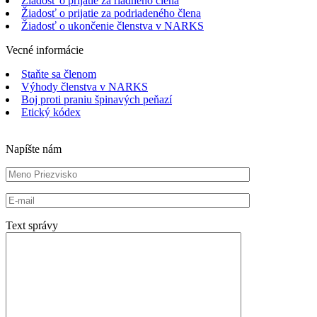
Žiadosť o prijatie za riadneho člena
Žiadosť o prijatie za podriadeného člena
Žiadosť o ukončenie členstva v NARKS
Vecné informácie
Staňte sa členom
Výhody členstva v NARKS
Boj proti praniu špinavých peňazí
Etický kódex
Napíšte nám
Text správy