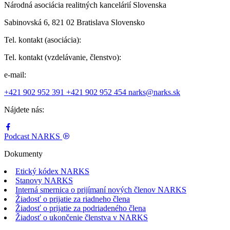
Národná asociácia realitných kancelárií Slovenska
Sabinovská 6, 821 02 Bratislava Slovensko
Tel. kontakt (asociácia):
Tel. kontakt (vzdelávanie, členstvo):
e-mail:
+421 902 952 391
+421 902 952 454
narks@narks.sk
Nájdete nás:
Podcast
NARKS
Dokumenty
Etický kódex NARKS
Stanovy NARKS
Interná smernica o prijímaní nových členov NARKS
Žiadosť o prijatie za riadneho člena
Žiadosť o prijatie za podriadeného člena
Žiadosť o ukončenie členstva v NARKS