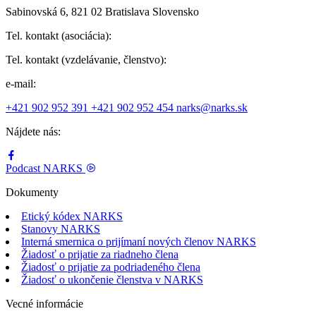
Sabinovská 6, 821 02 Bratislava Slovensko
Tel. kontakt (asociácia):
Tel. kontakt (vzdelávanie, členstvo):
e-mail:
+421 902 952 391
+421 902 952 454
narks@narks.sk
Nájdete nás:
Podcast
NARKS
Dokumenty
Etický kódex NARKS
Stanovy NARKS
Interná smernica o prijímaní nových členov NARKS
Žiadosť o prijatie za riadneho člena
Žiadosť o prijatie za podriadeného člena
Žiadosť o ukončenie členstva v NARKS
Vecné informácie