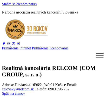
Staňte sa
členom narks
Národná asociácia
realitných kancelárií Slovenska
Prihlásenie
intranet
Prihlásenie
licencovanie
Realitná kancelária RELCOM (COM
GROUP, s. r. o.)
Adresa: Haviarska 1696/2, 040 01 Košice
Email:
celovsky@relcom.sk
Telefón:
0903 796 732
Späť na členov