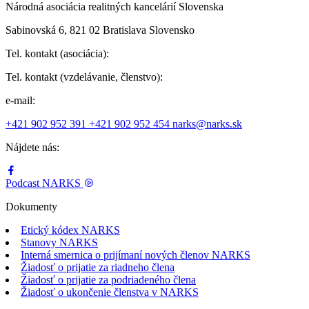
Národná asociácia realitných kancelárií Slovenska
Sabinovská 6, 821 02 Bratislava Slovensko
Tel. kontakt (asociácia):
Tel. kontakt (vzdelávanie, členstvo):
e-mail:
+421 902 952 391
+421 902 952 454
narks@narks.sk
Nájdete nás:
Podcast
NARKS
Dokumenty
Etický kódex NARKS
Stanovy NARKS
Interná smernica o prijímaní nových členov NARKS
Žiadosť o prijatie za riadneho člena
Žiadosť o prijatie za podriadeného člena
Žiadosť o ukončenie členstva v NARKS