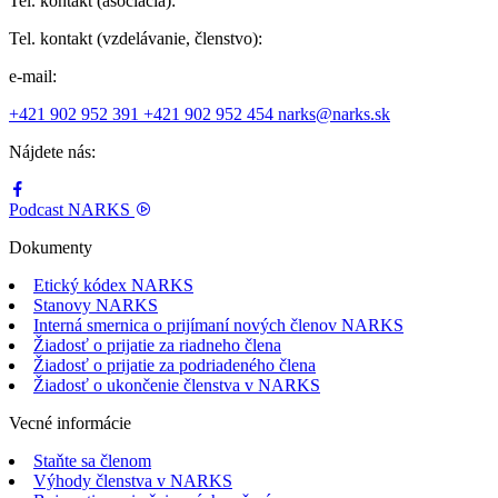
Tel. kontakt (asociácia):
Tel. kontakt (vzdelávanie, členstvo):
e-mail:
+421 902 952 391
+421 902 952 454
narks@narks.sk
Nájdete nás:
Podcast
NARKS
Dokumenty
Etický kódex NARKS
Stanovy NARKS
Interná smernica o prijímaní nových členov NARKS
Žiadosť o prijatie za riadneho člena
Žiadosť o prijatie za podriadeného člena
Žiadosť o ukončenie členstva v NARKS
Vecné informácie
Staňte sa členom
Výhody členstva v NARKS