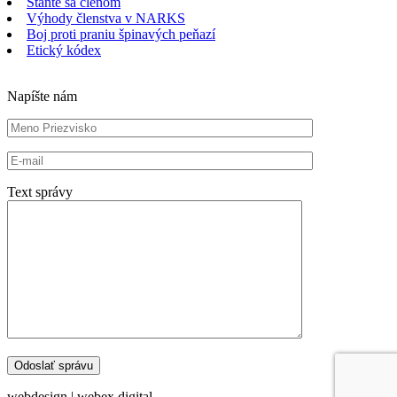
Staňte sa členom
Výhody členstva v NARKS
Boj proti praniu špinavých peňazí
Etický kódex
Napíšte nám
Text správy
webdesign | webex.digital