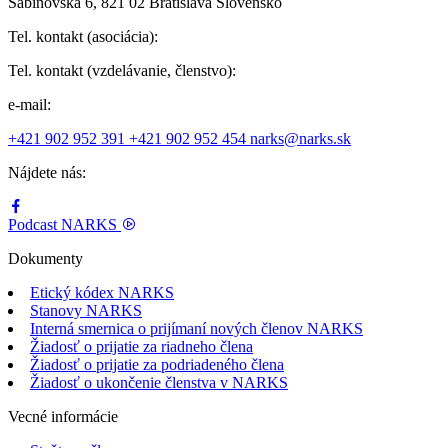
Sabinovská 6, 821 02 Bratislava Slovensko
Tel. kontakt (asociácia):
Tel. kontakt (vzdelávanie, členstvo):
e-mail:
+421 902 952 391
+421 902 952 454
narks@narks.sk
Nájdete nás:
Podcast
NARKS
Dokumenty
Etický kódex NARKS
Stanovy NARKS
Interná smernica o prijímaní nových členov NARKS
Žiadosť o prijatie za riadneho člena
Žiadosť o prijatie za podriadeného člena
Žiadosť o ukončenie členstva v NARKS
Vecné informácie