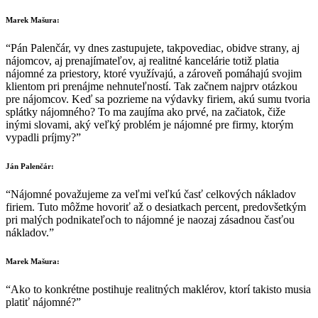
Marek Mašura:
“Pán Palenčár, vy dnes zastupujete, takpovediac, obidve strany, aj
nájomcov, aj prenajímateľov, aj realitné kancelárie totiž platia
nájomné za priestory, ktoré využívajú, a zároveň pomáhajú svojim
klientom pri prenájme nehnuteľností. Tak začnem najprv otázkou
pre nájomcov. Keď sa pozrieme na výdavky firiem, akú sumu tvoria
splátky nájomného? To ma zaujíma ako prvé, na začiatok, čiže
inými slovami, aký veľký problém je nájomné pre firmy, ktorým
vypadli príjmy?”
Ján Palenčár:
“Nájomné považujeme za veľmi veľkú časť celkových nákladov
firiem. Tuto môžme hovoriť až o desiatkach percent, predovšetkým
pri malých podnikateľoch to nájomné je naozaj zásadnou časťou
nákladov.”
Marek Mašura:
“Ako to konkrétne postihuje realitných maklérov, ktorí takisto musia
platiť nájomné?”