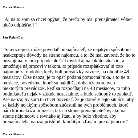
Marek Mašura:
“Aj na to som sa chcel opýtať, že prečo by mal prenajímateľ vôbec
niečo odpúšťať?”
Ján Palenčár:
“Samozrejme, môže povedať prenajímateľ, že nejakým spôsobom
neakceptuje dôvody na strane nájomcu, a to, že mal zavreté, že ho to
nezaujíma, v tom prípade ale štát myslel aj na takúto situáciu, a
umožňuje nájomcovi v takom, to prípade rozsplátkovať si toto
nájomné za obdobie, kedy boli prevádzky zavreté, na obdobie 48
mesiacov. Čiže naozaj je to opäť podaná pomocná ruka, a to tie tri
mesiace, povedzme, ktoré sú najdlhšia doba uzatvorených
niektorých prevádzok, keď sa rozpočítajú na 48 mesiacov, to toho
podnikateľa nejak v zásade nezasiahne, a bude schopný to zaplatiť.
Ale naozaj by som tu chcel povedať, že je dobré v tejto situácii, aby
sa každý nejakým spôsobom zúčastnil na tých problémoch, ktoré
nám koronakríza priniesla, tak na strane prenajímateľov, ako na
strane nájomcov, a rovnako aj štátu, a by bolo vhodné, aby
prenajímatelia naozaj pristúpili k určitým zľavám pre nájomcov.”
Marek Mašura: