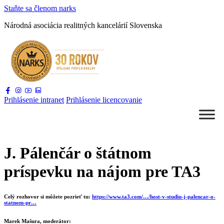
Staňte sa
členom narks
Národná asociácia
realitných kancelárií Slovenska
Prihlásenie
intranet
Prihlásenie
licencovanie
J. Pálenčár o štátnom
príspevku na nájom pre TA3
Celý rozhovor si môžete pozrieť tu:
https://www.ta3.com/…/host-v-studiu-j-palencar-o-
statnom-pr…
Marek Mašura, moderátor: