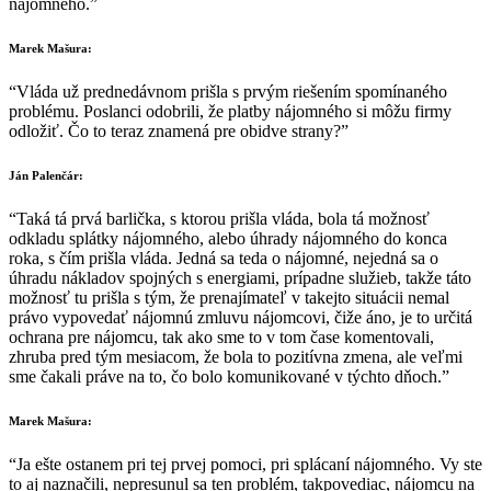
nájomného.”
Marek Mašura:
“Vláda už prednedávnom prišla s prvým riešením spomínaného
problému. Poslanci odobrili, že platby nájomného si môžu firmy
odložiť. Čo to teraz znamená pre obidve strany?”
Ján Palenčár:
“Taká tá prvá barlička, s ktorou prišla vláda, bola tá možnosť
odkladu splátky nájomného, alebo úhrady nájomného do konca
roka, s čím prišla vláda. Jedná sa teda o nájomné, nejedná sa o
úhradu nákladov spojných s energiami, prípadne služieb, takže táto
možnosť tu prišla s tým, že prenajímateľ v takejto situácii nemal
právo vypovedať nájomnú zmluvu nájomcovi, čiže áno, je to určitá
ochrana pre nájomcu, tak ako sme to v tom čase komentovali,
zhruba pred tým mesiacom, že bola to pozitívna zmena, ale veľmi
sme čakali práve na to, čo bolo komunikované v týchto dňoch.”
Marek Mašura:
“Ja ešte ostanem pri tej prvej pomoci, pri splácaní nájomného. Vy ste
to aj naznačili, nepresunul sa ten problém, takpovediac, nájomcu na