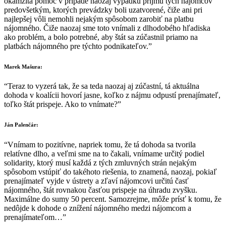
okamžitá pomoc v prípade naozaj výpadku príjmu tých nájomcov
predovšetkým, ktorých prevádzky boli uzatvorené, čiže ani pri
najlepšej vôli nemohli nejakým spôsobom zarobiť na platbu
nájomného. Čiže naozaj sme toto vnímali z dlhodobého hľadiska
ako problém, a bolo potrebné, aby štát sa zúčastnil priamo na
platbách nájomného pre týchto podnikateľov.”
Marek Mašura:
“Teraz to vyzerá tak, že sa teda naozaj aj zúčastní, tá aktuálna
dohoda v koalícii hovorí jasne, koľko z nájmu odpustí prenajímateľ,
toľko štát prispeje. Ako to vnímate?”
Ján Palenčár:
“Vnímam to pozitívne, napriek tomu, že tá dohoda sa tvorila
relatívne dlho, a veľmi sme na to čakali, vnímame určitý podiel
solidarity, ktorý musí každá z tých zmluvných strán nejakým
spôsobom vstúpiť do takéhoto riešenia, to znamená, naozaj, pokiaľ
prenajímateľ vyjde v ústrety a zľaví nájomcovi určitú časť
nájomného, štát rovnakou časťou prispeje na úhradu zvyšku.
Maximálne do sumy 50 percent. Samozrejme, môže prísť k tomu, že
nedôjde k dohode o znížení nájomného medzi nájomcom a
prenajímateľom…”