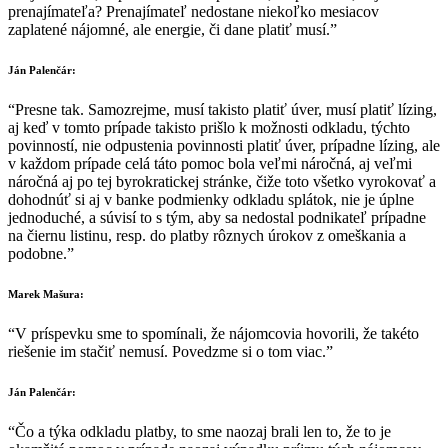
prenajímateľa? Prenajímateľ nedostane niekoľko mesiacov
zaplatené nájomné, ale energie, či dane platiť musí.”
Ján Palenčár:
“Presne tak. Samozrejme, musí takisto platiť úver, musí platiť lízing,
aj keď v tomto prípade takisto prišlo k možnosti odkladu, týchto
povinností, nie odpustenia povinnosti platiť úver, prípadne lízing, ale
v každom prípade celá táto pomoc bola veľmi náročná, aj veľmi
náročná aj po tej byrokratickej stránke, čiže toto všetko vyrokovať a
dohodnúť si aj v banke podmienky odkladu splátok, nie je úplne
jednoduché, a súvisí to s tým, aby sa nedostal podnikateľ prípadne
na čiernu listinu, resp. do platby rôznych úrokov z omeškania a
podobne.”
Marek Mašura:
“V príspevku sme to spomínali, že nájomcovia hovorili, že takéto
riešenie im stačiť nemusí. Povedzme si o tom viac.”
Ján Palenčár:
“Čo a týka odkladu platby, to sme naozaj brali len to, že to je