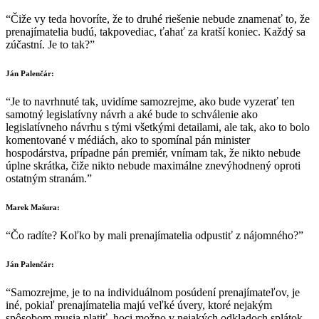
“Čiže vy teda hovoríte, že to druhé riešenie nebude znamenať to, že
prenajímatelia budú, takpovediac, ťahať za kratší koniec. Každý sa
zúčastní. Je to tak?”
Ján Palenčár:
“Je to navrhnuté tak, uvidíme samozrejme, ako bude vyzerať ten
samotný legislatívny návrh a aké bude to schválenie ako
legislatívneho návrhu s tými všetkými detailami, ale tak, ako to bolo
komentované v médiách, ako to spomínal pán minister
hospodárstva, prípadne pán premiér, vnímam tak, že nikto nebude
úplne skrátka, čiže nikto nebude maximálne znevýhodnený oproti
ostatným stranám.”
Marek Mašura:
“Čo radíte? Koľko by mali prenajímatelia odpustiť z nájomného?”
Ján Palenčár:
“Samozrejme, je to na individuálnom posúdení prenajímateľov, je
iné, pokiaľ prenajímatelia majú veľké úvery, ktoré nejakým
spôsobom musia platiť, hoci možno v nejakých odkladoch splátok,