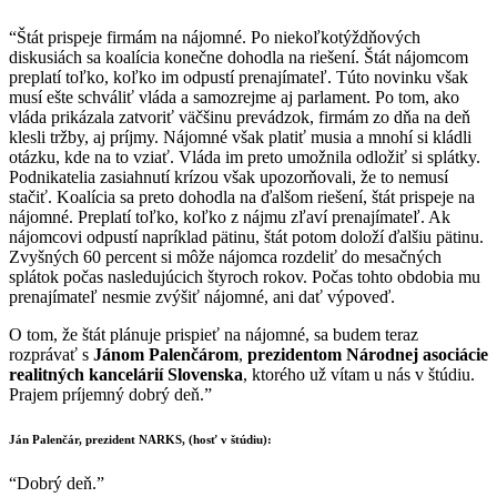
“Štát prispeje firmám na nájomné. Po niekoľkotýždňových
diskusiách sa koalícia konečne dohodla na riešení. Štát nájomcom
preplatí toľko, koľko im odpustí prenajímateľ. Túto novinku však
musí ešte schváliť vláda a samozrejme aj parlament. Po tom, ako
vláda prikázala zatvoriť väčšinu prevádzok, firmám zo dňa na deň
klesli tržby, aj príjmy. Nájomné však platiť musia a mnohí si kládli
otázku, kde na to vziať. Vláda im preto umožnila odložiť si splátky.
Podnikatelia zasiahnutí krízou však upozorňovali, že to nemusí
stačiť. Koalícia sa preto dohodla na ďalšom riešení, štát prispeje na
nájomné. Preplatí toľko, koľko z nájmu zľaví prenajímateľ. Ak
nájomcovi odpustí napríklad pätinu, štát potom doloží ďalšiu pätinu.
Zvyšných 60 percent si môže nájomca rozdeliť do mesačných
splátok počas nasledujúcich štyroch rokov. Počas tohto obdobia mu
prenajímateľ nesmie zvýšiť nájomné, ani dať výpoveď.
O tom, že štát plánuje prispieť na nájomné, sa budem teraz
rozprávať s
Jánom
Palenčárom
,
prezidentom Národnej
asociácie
realitných
kancelárií
Slovenska
, ktorého už vítam u nás v štúdiu.
Prajem príjemný dobrý deň.”
Ján Palenčár, prezident NARKS, (hosť v štúdiu):
“Dobrý deň.”