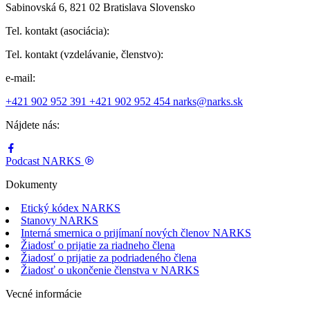
Sabinovská 6, 821 02 Bratislava Slovensko
Tel. kontakt (asociácia):
Tel. kontakt (vzdelávanie, členstvo):
e-mail:
+421 902 952 391
+421 902 952 454
narks@narks.sk
Nájdete nás:
Podcast
NARKS
Dokumenty
Etický kódex NARKS
Stanovy NARKS
Interná smernica o prijímaní nových členov NARKS
Žiadosť o prijatie za riadneho člena
Žiadosť o prijatie za podriadeného člena
Žiadosť o ukončenie členstva v NARKS
Vecné informácie