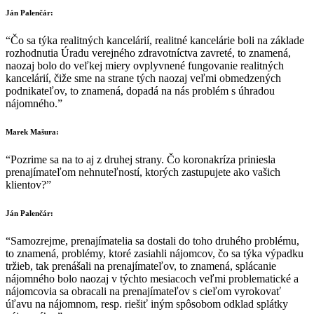
Ján Palenčár:
“Čo sa týka realitných kancelárií, realitné kancelárie boli na základe
rozhodnutia Úradu verejného zdravotníctva zavreté, to znamená,
naozaj bolo do veľkej miery ovplyvnené fungovanie realitných
kancelárií, čiže sme na strane tých naozaj veľmi obmedzených
podnikateľov, to znamená, dopadá na nás problém s úhradou
nájomného.”
Marek Mašura:
“Pozrime sa na to aj z druhej strany. Čo koronakríza priniesla
prenajímateľom nehnuteľností, ktorých zastupujete ako vašich
klientov?”
Ján Palenčár:
“Samozrejme, prenajímatelia sa dostali do toho druhého problému,
to znamená, problémy, ktoré zasiahli nájomcov, čo sa týka výpadku
tržieb, tak prenášali na prenajímateľov, to znamená, splácanie
nájomného bolo naozaj v týchto mesiacoch veľmi problematické a
nájomcovia sa obracali na prenajímateľov s cieľom vyrokovať
úľavu na nájomnom, resp. riešiť iným spôsobom odklad splátky