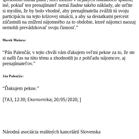
iné, pokiaľ ten prenajímateľ nemá žiadne takéto náklady, ale určite
si myslím, že by bolo vhodné, aby prenajímatelia zvážili tú svoju
participáciu na tejto krízovej situácii, a aby sa desiatkami percent
zúčastnili na znížení nájomného za to obdobie, ktoré nájomci naozaj
nemohli prevádzkovať svoju činnosť.”
Marek Mašura:
“Pán Palenčár, v tejto chvíli vám ďakujem veľmi pekne za to, že ste
si našli čas na túto tému a zhodnotili ju z pohľadu nájomcov, aj
prenajímateľov.”
Ján Palenčár:
“Ďakujem pekne.”
[TA3, 12:30; Ekonomika; 20/05/2020; ]
Národná asociácia realitných kancelárií Slovenska