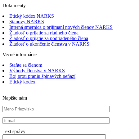
Dokumenty
Etický kódex NARKS
Stanovy NARKS
Interná smernica o prijímaní nových členov NARKS
Žiadosť o prijatie za riadneho člena
Žiadosť o prijatie za podriadeného člena
Žiadosť o ukončenie členstva v NARKS
Vecné informácie
Staňte sa členom
Výhody členstva v NARKS
Boj proti praniu špinavých peňazí
Etický kódex
Napíšte nám
Text správy