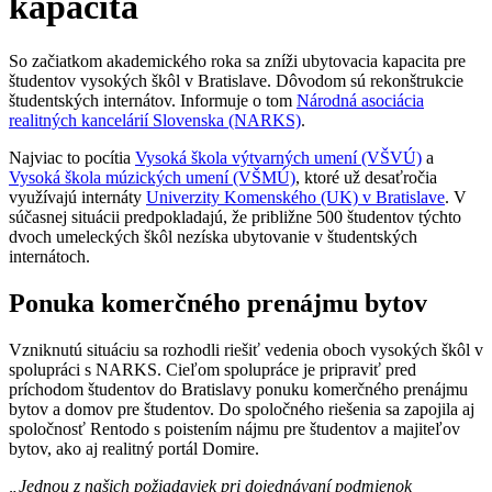
kapacita
So začiatkom akademického roka sa zníži ubytovacia kapacita pre
študentov vysokých škôl v Bratislave. Dôvodom sú rekonštrukcie
študentských internátov. Informuje o tom
Národná asociácia
realitných kancelárií Slovenska (NARKS)
.
Najviac to pocítia
Vysoká škola výtvarných umení (VŠVÚ)
a
Vysoká škola múzických umení (VŠMÚ)
, ktoré už desaťročia
využívajú internáty
Univerzity Komenského (UK) v Bratislave
. V
súčasnej situácii predpokladajú, že približne 500 študentov týchto
dvoch umeleckých škôl nezíska ubytovanie v študentských
internátoch.
Ponuka komerčného prenájmu bytov
Vzniknutú situáciu sa rozhodli riešiť vedenia oboch vysokých škôl v
spolupráci s NARKS. Cieľom spolupráce je pripraviť pred
príchodom študentov do Bratislavy ponuku komerčného prenájmu
bytov a domov pre študentov. Do spoločného riešenia sa zapojila aj
spoločnosť Rentodo s poistením nájmu pre študentov a majiteľov
bytov, ako aj realitný portál Domire.
„Jednou z našich požiadaviek pri dojednávaní podmienok