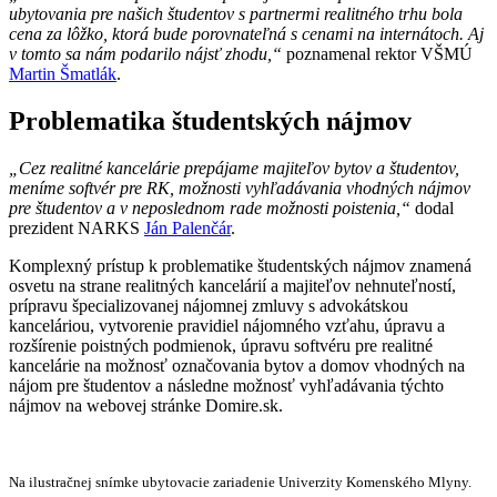
ubytovania pre našich študentov s partnermi realitného trhu bola
cena za lôžko, ktorá bude porovnateľná s cenami na internátoch. Aj
v tomto sa nám podarilo nájsť zhodu,“
poznamenal rektor VŠMÚ
Martin Šmatlák
.
Problematika študentských nájmov
„Cez realitné kancelárie prepájame majiteľov bytov a študentov,
meníme softvér pre RK, možnosti vyhľadávania vhodných nájmov
pre študentov a v neposlednom rade možnosti poistenia,“
dodal
prezident NARKS
Ján Palenčár
.
Komplexný prístup k problematike študentských nájmov znamená
osvetu na strane realitných kancelárií a majiteľov nehnuteľností,
prípravu špecializovanej nájomnej zmluvy s advokátskou
kanceláriou, vytvorenie pravidiel nájomného vzťahu, úpravu a
rozšírenie poistných podmienok, úpravu softvéru pre realitné
kancelárie na možnosť označovania bytov a domov vhodných na
nájom pre študentov a následne možnosť vyhľadávania týchto
nájmov na webovej stránke Domire.sk.
Na ilustračnej snímke ubytovacie zariadenie Univerzity Komenského Mlyny.