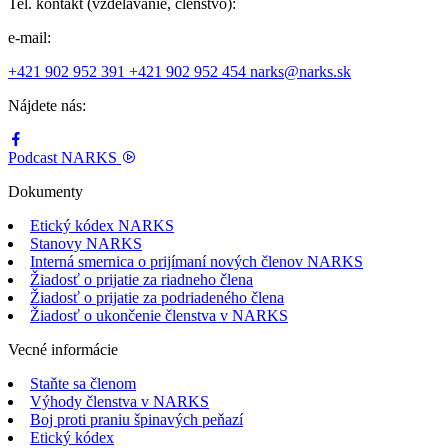
Tel. kontakt (vzdelávanie, členstvo):
e-mail:
+421 902 952 391
+421 902 952 454
narks@narks.sk
Nájdete nás:
Podcast
NARKS
Dokumenty
Etický kódex NARKS
Stanovy NARKS
Interná smernica o prijímaní nových členov NARKS
Žiadosť o prijatie za riadneho člena
Žiadosť o prijatie za podriadeného člena
Žiadosť o ukončenie členstva v NARKS
Vecné informácie
Staňte sa členom
Výhody členstva v NARKS
Boj proti praniu špinavých peňazí
Etický kódex