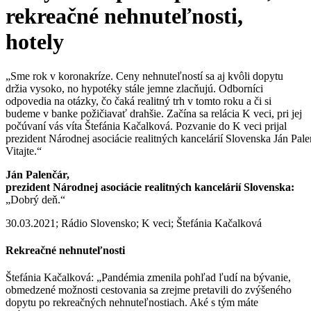
rekreačné nehnuteľnosti,
hotely
„Sme rok v koronakríze.
Ceny
nehnuteľností
sa aj kvôli dopytu
držia vysoko, no hypotéky stále jemne zlacňujú. Odborníci
odpovedia na otázky, čo čaká realitný trh v tomto roku a či si
budeme v banke požičiavať drahšie. Začína sa relácia K veci, pri jej
počúvaní vás víta Štefánia Kačalková. Pozvanie do K veci prijal
prezident
Národnej
asociácie
realitných
kancelárií
Slovenska
Ján
Pale
Vitajte.“
Ján
Palenčár
,
prezident
Národnej
asociácie
realitných
kancelárií
Slovenska
:
„Dobrý deň.“
30.03.2021; Rádio Slovensko; K veci; Štefánia Kačalková
Rekreačné nehnuteľnosti
Štefánia Kačalková: „Pandémia zmenila pohľad ľudí na bývanie,
obmedzené možnosti cestovania sa zrejme pretavili do zvýšeného
dopytu po rekreačných nehnuteľnostiach. Aké s tým máte