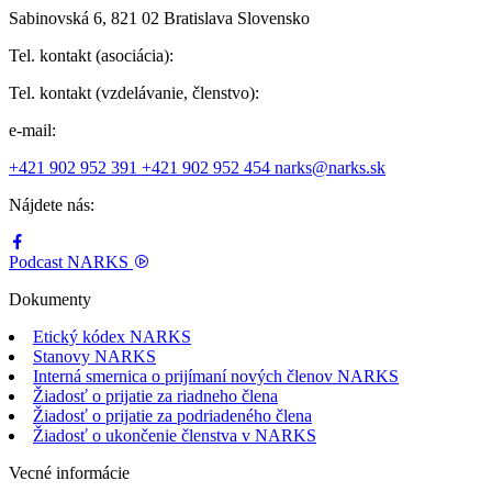
Sabinovská 6, 821 02 Bratislava Slovensko
Tel. kontakt (asociácia):
Tel. kontakt (vzdelávanie, členstvo):
e-mail:
+421 902 952 391
+421 902 952 454
narks@narks.sk
Nájdete nás:
Podcast
NARKS
Dokumenty
Etický kódex NARKS
Stanovy NARKS
Interná smernica o prijímaní nových členov NARKS
Žiadosť o prijatie za riadneho člena
Žiadosť o prijatie za podriadeného člena
Žiadosť o ukončenie členstva v NARKS
Vecné informácie