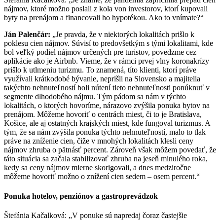
nájmov, ktoré možno poslali z kola von investorov, ktorí kupovali
byty na prenájom a financovali ho hypotékou. Ako to vnímate?“
Ján
Palenčár
:
„Je pravda, že v niektorých lokalitách prišlo k
poklesu cien nájmov. Súvisí to predovšetkým s tými lokalitami, kde
bol veľký podiel nájmov určených pre turistov, povedzme cez
aplikácie ako je Airbnb. Vieme, že v rámci prvej vlny koronakrízy
prišlo k utlmeniu turizmu. To znamená, títo klienti, ktorí práve
využívali krátkodobé bývanie, neprišli na Slovensko a majitelia
takýchto nehnuteľností boli nútení tieto nehnuteľnosti ponúknuť v
segmente dlhodobého nájmu. Tým pádom sa nám v týchto
lokalitách, o ktorých hovoríme, nárazovo zvýšila ponuka bytov na
prenájom. Môžeme hovoriť o centrách miest, či to je Bratislava,
Košice, ale aj ostatných krajských miest, kde fungoval turizmus. A
tým, že sa nám zvýšila ponuka týchto nehnuteľností, malo to tlak
práve na zníženie cien, čiže v mnohých lokalitách klesli ceny
nájmov zhruba o pätnásť percent. Zároveň však môžem povedať, že
táto situácia sa začala stabilizovať zhruba na jeseň minulého roka,
kedy sa ceny nájmov mierne skorigovali, a dnes medziročne
môžeme hovoriť možno o znížení cien sedem – osem percent.“
Ponuka hotelov, penziónov a gastroprevádzok
Štefánia Kačalková: „V ponuke sú napredaj čoraz častejšie