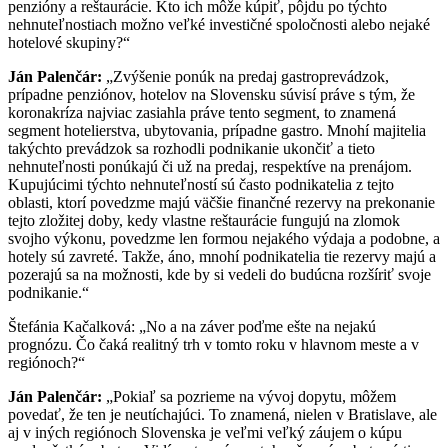
penzióny a reštaurácie. Kto ich môže kúpiť, pôjdu po týchto
nehnuteľnostiach možno veľké investičné spoločnosti alebo nejaké
hotelové skupiny?“
Ján
Palenčár
:
„Zvýšenie ponúk na predaj gastroprevádzok,
prípadne penziónov, hotelov na Slovensku súvisí práve s tým, že
koronakríza najviac zasiahla práve tento segment, to znamená
segment hotelierstva, ubytovania, prípadne gastro. Mnohí majitelia
takýchto prevádzok sa rozhodli podnikanie ukončiť a tieto
nehnuteľnosti ponúkajú či už na predaj, respektíve na prenájom.
Kupujúcimi týchto nehnuteľností sú často podnikatelia z tejto
oblasti, ktorí povedzme majú väčšie finančné rezervy na prekonanie
tejto zložitej doby, kedy vlastne reštaurácie fungujú na zlomok
svojho výkonu, povedzme len formou nejakého výdaja a podobne, a
hotely sú zavreté. Takže, áno, mnohí podnikatelia tie rezervy majú a
pozerajú sa na možnosti, kde by si vedeli do budúcna rozšíriť svoje
podnikanie.“
Štefánia Kačalková: „No a na záver poďme ešte na nejakú
prognózu. Čo čaká realitný trh v tomto roku v hlavnom meste a v
regiónoch?“
Ján
Palenčár
:
„Pokiaľ sa pozrieme na vývoj dopytu, môžem
povedať, že ten je neutíchajúci. To znamená, nielen v Bratislave, ale
aj v iných regiónoch Slovenska je veľmi veľký záujem o kúpu