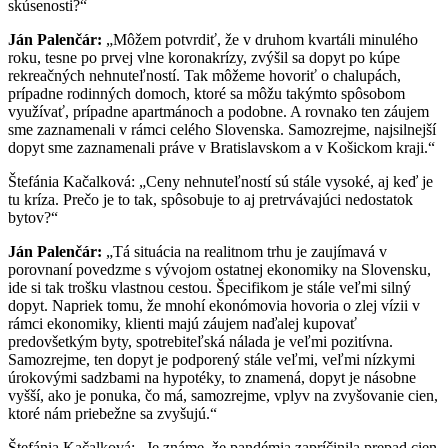
skúsenosti?“
Ján
Palenčár
:
„Môžem potvrdiť, že v druhom kvartáli minulého
roku, tesne po prvej vlne koronakrízy, zvýšil sa dopyt po kúpe
rekreačných nehnuteľností. Tak môžeme hovoriť o chalupách,
prípadne rodinných domoch, ktoré sa môžu takýmto spôsobom
využívať, prípadne apartmánoch a podobne. A rovnako ten záujem
sme zaznamenali v rámci celého Slovenska. Samozrejme, najsilnejší
dopyt sme zaznamenali práve v Bratislavskom a v Košickom kraji.“
Štefánia Kačalková: „Ceny nehnuteľností sú stále vysoké, aj keď je
tu kríza. Prečo je to tak, spôsobuje to aj pretrvávajúci nedostatok
bytov?“
Ján
Palenčár
:
„Tá situácia na realitnom trhu je zaujímavá v
porovnaní povedzme s vývojom ostatnej ekonomiky na Slovensku,
ide si tak trošku vlastnou cestou. Špecifikom je stále veľmi silný
dopyt. Napriek tomu, že mnohí ekonómovia hovoria o zlej vízii v
rámci ekonomiky, klienti majú záujem naďalej kupovať
predovšetkým byty, spotrebiteľská nálada je veľmi pozitívna.
Samozrejme, ten dopyt je podporený stále veľmi, veľmi nízkymi
úrokovými sadzbami na hypotéky, to znamená, dopyt je násobne
vyšší, ako je ponuka, čo má, samozrejme, vplyv na zvyšovanie cien,
ktoré nám priebežne sa zvyšujú.“
Štefánia Kačalková: „Je známe, že pandémia zapríčinila prepad cien