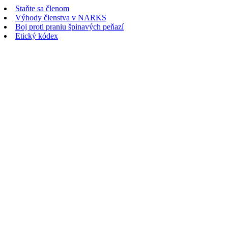
Staňte sa členom
Výhody členstva v NARKS
Boj proti praniu špinavých peňazí
Etický kódex
Napíšte nám
Text správy