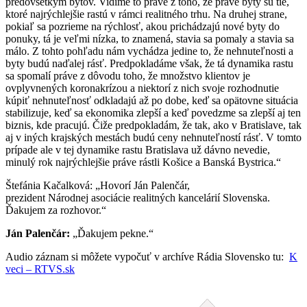
predovšetkým bytov. Vidíme to práve z toho, že práve byty sú tie,
ktoré najrýchlejšie rastú v rámci realitného trhu. Na druhej strane,
pokiaľ sa pozrieme na rýchlosť, akou prichádzajú nové byty do
ponuky, tá je veľmi nízka, to znamená, stavia sa pomaly a stavia sa
málo. Z tohto pohľadu nám vychádza jedine to, že nehnuteľnosti a
byty budú naďalej rásť. Predpokladáme však, že tá dynamika rastu
sa spomalí práve z dôvodu toho, že množstvo klientov je
ovplyvnených koronakrízou a niektorí z nich svoje rozhodnutie
kúpiť nehnuteľnosť odkladajú až po dobe, keď sa opätovne situácia
stabilizuje, keď sa ekonomika zlepší a keď povedzme sa zlepší aj ten
biznis, kde pracujú. Čiže predpokladám, že tak, ako v Bratislave, tak
aj v iných krajských mestách budú ceny nehnuteľností rásť. V tomto
prípade ale v tej dynamike rastu Bratislava už dávno nevedie,
minulý rok najrýchlejšie práve rástli Košice a Banská Bystrica.“
Štefánia Kačalková: „Hovorí
Ján
Palenčár
,
prezident
Národnej
asociácie
realitných
kancelárií
Slovenska
.
Ďakujem za rozhovor.“
Ján
Palenčár
:
„Ďakujem pekne.“
Audio záznam si môžete vypočuť v archíve Rádia Slovensko tu:
K
veci – RTVS.sk