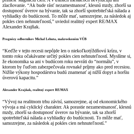
zlacňovanie. “Ak bude rásť nezamestnanosť, klesnú mzdy, zhorší sa
dostupnosť úverov na bývanie, tak sa zhorší spotrebiteľská nálada a
vyhliadky do budúcnosti. To môže mať, samozrejme, za následok aj
pokles cien nehnuteľností,” uviedol realitný expert RE/MAX
Alexander Krajňak.
Prognózy odborníkov Michal Lehuta, makroekonóm VÚB
“Keďže v tejto recesii nepôjde len o niekoľkotýždňovú krízu, v
tomto roku očakávame určitý pokles cien nehnuteľností. Myslíme si,
že ekonomika sa ani v budúcom roku nevráti do “normálu”, v
ktorom by ľuďom zabezpečovala rovnaké príjmy ako pred recesiou.
Nižšie výkony hospodárstva budú znamenať aj nižší dopyt a horšiu
úverovú kapacitu.”
Alexander Krajňak, realitný expert RE/MAX
“Vývoj na realitnom trhu závisí, samozrejme, aj od ekonomického
vývoja a má cyklický charakter. Ak porastie nezamestnanosť, klesnú
mzdy, zhorší sa dostupnosť úverov na bývanie, tak sa zhorší
spotrebiteľská nálada a vyhliadky do budúcnosti. To môže mať,
samozrejme, za následok aj pokles cien nehnuteľností.”