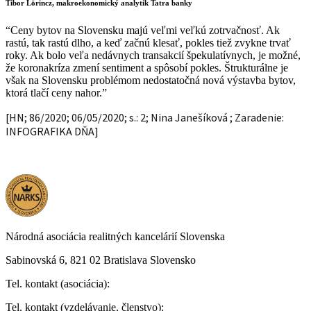
Tibor Lörincz, makroekonomický analytik Tatra banky
“Ceny bytov na Slovensku majú veľmi veľkú zotrvačnosť. Ak
rastú, tak rastú dlho, a keď začnú klesať, pokles tiež zvykne trvať
roky. Ak bolo veľa nedávnych transakcií špekulatívnych, je možné,
že koronakríza zmení sentiment a spôsobí pokles. Štrukturálne je
však na Slovensku problémom nedostatočná nová výstavba bytov,
ktorá tlačí ceny nahor.”
[HN; 86/2020; 06/05/2020; s.: 2; Nina Janešíková ; Zaradenie:
INFOGRAFIKA DŇA]
Národná asociácia realitných kancelárií Slovenska
Sabinovská 6, 821 02 Bratislava Slovensko
Tel. kontakt (asociácia):
Tel. kontakt (vzdelávanie, členstvo):