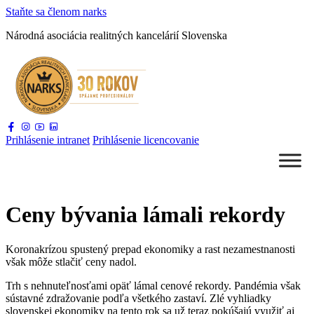
Staňte sa
členom narks
Národná asociácia
realitných kancelárií Slovenska
Prihlásenie
intranet
Prihlásenie
licencovanie
Ceny bývania lámali rekordy
Koronakrízou spustený prepad ekonomiky a rast nezamestnanosti
však môže stlačiť ceny nadol.
Trh s nehnuteľnosťami opäť lámal cenové rekordy. Pandémia však
sústavné zdražovanie podľa všetkého zastaví. Zlé vyhliadky
slovenskej ekonomiky na tento rok sa už teraz pokúšajú využiť aj