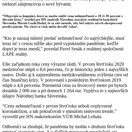
niektorí záujemcovia o nové bývanie.
“Objavujú sa kupujúci, ktorí sa snažia znížiť cenu nehnuteľnosti o 20 či 30 percent z
dôvodu krízy,” uviedol pre HN analytik Národnej asociácie realitných kancelárií
Slovenska Martin Lazík.Dodal, že sa ešte nestalo, aby bol takýto návrh akceptovaný
predávajúcim. Nie všetci si však môžu dovoliť čakať.
“Kto je naozaj nútený predať nehnuteľnosť čo najrýchlejšie, musí
teraz ísť s cenou nižšie ako pred vypuknutím pandémie, keďže
dopyt je teraz menší,” povedal Pavel Srnák z realitnej spoločnosti
LAPE reality.
Ešte začiatkom roka ceny výrazne rástli. V prvom štvrťroku 2020
medziročne stúpli o 8,6 percenta, čo je historicky jeden z najvyšších
rastov. Došlo aj k najstrmšiemu medzikvartálnemu zvýšenia cien od
čias finančnej krízy. V porovnaní s posledným štvrťrokom 2019
stúpli o 4,6 percenta. Priemerná cena za štvorcový meter pri bytoch
dosiahla 2 006 eur a pri domoch 1 264 eur. Vyplýva to z najnovších
údajov Národnej banka Slovenska.
“Ceny nehnuteľností v prvom štvrťroku neboli ovplyvnené
koronakrízou, a tak pokračovali v minulom rastovom trende,”
vysvetlil pre HN makroekonóm VÚB Michal Lehuta.
Odborníci sa zhodujú, že pandémia by mohla v druhom štvrťroku
priniesť stagnáciu cien. A v ďalších mesiacoch nevylučujú ani