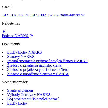
e-mail:
+421 902 952 391
+421 902 952 454
narks@narks.sk
Nájdete nás:
Podcast
NARKS
Dokumenty
Etický kódex NARKS
Stanovy NARKS
Interná smernica o prijímaní nových členov NARKS
Žiadosť o prijatie za riadneho člena
Žiadosť o prijatie za podriadeného člena
Žiadosť o ukončenie členstva v NARKS
Vecné informácie
Staňte sa členom
Výhody členstva v NARKS
Boj proti praniu špinavých peňazí
Etický kódex