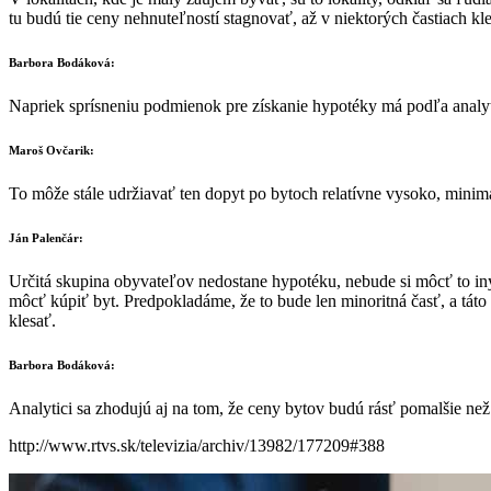
tu budú tie ceny nehnuteľností stagnovať, až v niektorých častiach kle
Barbora Bodáková:
Napriek sprísneniu podmienok pre získanie hypotéky má podľa analyti
Maroš Ovčarik:
To môže stále udržiavať ten dopyt po bytoch relatívne vysoko, minim
Ján Palenčár:
Určitá skupina obyvateľov nedostane hypotéku, nebude si môcť to iný
môcť kúpiť byt. Predpokladáme, že to bude len minoritná časť, a táto
klesať.
Barbora Bodáková:
Analytici sa zhodujú aj na tom, že ceny bytov budú rásť pomalšie než
http://www.rtvs.sk/televizia/archiv/13982/177209#388