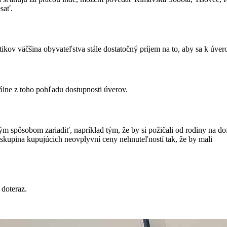
sať.
kov väčšina obyvateľstva stále dostatočný príjem na to, aby sa k úver
álne z toho pohľadu dostupnosti úverov.
m spôsobom zariadiť, napríklad tým, že by si požičali od rodiny na do
 skupina kupujúcich neovplyvní ceny nehnuteľností tak, že by mali
 doteraz.