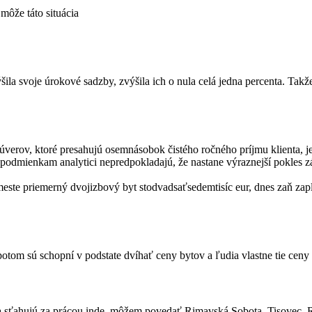
môže táto situácia
ýšila svoje úrokové sadzby, zvýšila ich o nula celá jedna percenta. Ta
erov, ktoré presahujú osemnásobok čistého ročného príjmu klienta, je 
m podmienkam analytici nepredpokladajú, že nastane výraznejší pokles
te priemerný dvojizbový byt stodvadsaťsedemtisíc eur, dnes zaň zaplatí
otom sú schopní v podstate dvíhať ceny bytov a ľudia vlastne tie ceny
udia sťahujú za prácou inde, môžem povedať Rimavská Sobota, Tisovec,