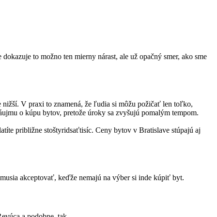
kže dokazuje to možno ten mierny nárast, ale už opačný smer, ako sme
nižší. V praxi to znamená, že ľudia si môžu požičať len toľko,
 záujmu o kúpu bytov, pretože úroky sa zvyšujú pomalým tempom.
te približne stoštyridsaťtisíc. Ceny bytov v Bratislave stúpajú aj
 musia akceptovať, keďže nemajú na výber si inde kúpiť byt.
 Revúca a podobne, tak