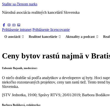
Staňte sa
členom narks
Národná asociácia
realitných kancelárií Slovenska
Prihlásenie
intranet
Prihlásenie
licencovanie
O asociácii
Realitné kancelárie
Aktuality a podcast
Real
Ceny bytov rastú najmä v Bratis
Ľubomír Bajaník, moderátor:
O niečo drahšie sú podľa analytikov a developerov aj byty. Hoci naprí
niekoľko rozostavaných projektov, ceny tam rastú tiež. Tento trend 
Slovenska.
[STV Jednotka, 19:00; Správy RTVS; 20/01/2019; Barbora Bodákov
Barbora Bodáková, redaktorka: