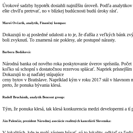
Úrokové sadzby hypoték dosiahli najnižšiu úroveň. Podľa analytikov 
ešte chvíľu pretrvať, no v blízkej budúcnosti budú úroky rásť.
Maroš Ovčarik, analytik, Finančný kompas:
Dokazujú to aj posledné udalosti a to je, že ďalšia z veľkých bánk zv
boli zvyknutí. To znamená nie poklesy, ale postupné nárasty.
Barbora Bodáková:
Národná banka od nového roka poskytovanie úverov sprísnila. Počet úv
koľko sú schopní s dostatočnou rezervou splácať. Napriek prísnejší
Dokazujú to aj naďalej stúpajúce
ceny bytov v Bratislave. Napríklad kým v roku 2017 stál v hlavnom mes
preto, že ponuka bývania klesá.
Rudolf Bruchánik, analytik Bencont group:
Tým, že ponuka klesá, tak klesá konkurencia medzi developermi a tí p
Ján Palenčár, prezident Národnej asociácie realitných kancelárií Slovenska:
V lokalitách, kde je malý záujem bývať, sú to lokality, odkiaľ sa ľ