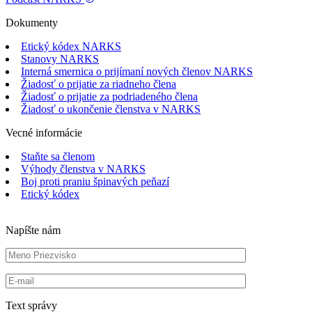
Dokumenty
Etický kódex NARKS
Stanovy NARKS
Interná smernica o prijímaní nových členov NARKS
Žiadosť o prijatie za riadneho člena
Žiadosť o prijatie za podriadeného člena
Žiadosť o ukončenie členstva v NARKS
Vecné informácie
Staňte sa členom
Výhody členstva v NARKS
Boj proti praniu špinavých peňazí
Etický kódex
Napíšte nám
Text správy