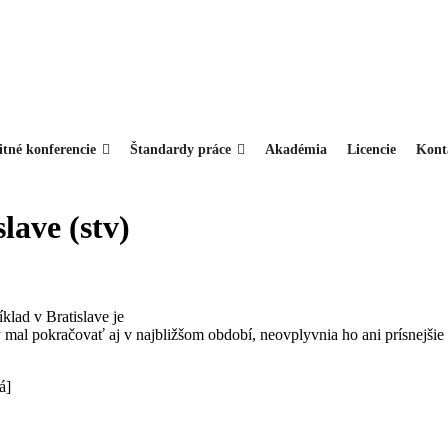
itné konferencie
Štandardy práce
Akadémia
Licencie
Kont
lave (stv)
klad v Bratislave je
by mal pokračovať aj v najbližšom období, neovplyvnia ho ani prísnejš
á]