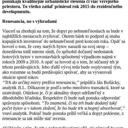
ponúkajú kvalitnejšie urbanistické riešenia či viac verejného
priestoru. To všetko zatiaľ priniesol rok 2015 do rezidenčného
developmentu.
Renesancia, no s výhradami
Viacerí sa zhodujú na tom, že dopyt po nehnuteľnostiach sa bude v
najbližších mesiacoch zvyšovať. Okrem bánk to podporí aj snaha
kupujúcich investovať do nehnuteľnosti pred koncom roka. Opäť sa
hovorí o tom, že ceny starých bytov narazili na svoj strop –
donedávna totiž mierne rástli, čo spôsobil dočasný nedostatok
hotových bytov v novostavbách spôsobený výpadkom najmä v
rokoch 2009 a 2010. A opäť sa hovorí aj o tom, že súčasný trh je
trhom predávajúcich. Jeho ďalší vývoj teda bude ovplyvnený tým,
ako rozumne sa budú predávajúci správať, aby sa vyvarovali
situácie spred rokov.
“Trh do určitej miery prežíva renesanciu,”
pripúšťa Ján Bošácky,
analytik JLL. Dôkazom je podľa neho množstvo transakcií, ktoré sa
uzatvárajú. Otázkou je, či je aktuálny dopyt udržateľný z
dlhodobého hľadiska. Respektíve či bude naň ponuka odpovedať
správnym spôsobom.
“To znamená, či na trh bude dodaný taký
počet bytov a v takom zložení, že ho bude trh schopný absorbovať,”
vraví analytik. Pokiaľ bude ponuka príliš veľká a dopyt poklesne, z
renesancie sa tak môže stať recesia.