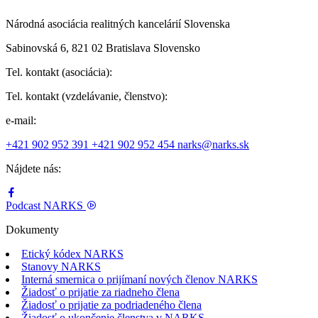
Národná asociácia realitných kancelárií Slovenska
Sabinovská 6, 821 02 Bratislava Slovensko
Tel. kontakt (asociácia):
Tel. kontakt (vzdelávanie, členstvo):
e-mail:
+421 902 952 391
+421 902 952 454
narks@narks.sk
Nájdete nás:
Podcast
NARKS
Dokumenty
Etický kódex NARKS
Stanovy NARKS
Interná smernica o prijímaní nových členov NARKS
Žiadosť o prijatie za riadneho člena
Žiadosť o prijatie za podriadeného člena
Žiadosť o ukončenie členstva v NARKS