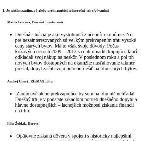
1. Je niečím zaujímavý alebo prekvapujúci tohtoročný trh s bývaním?
Matúš Jančura, Bencont Invetsments:
Dnešná situácia je ako vystrihnutá z učebníc ekonómie. No
pre nezainteresovaných sú veľkým prekvapením trhu vysoké
ceny starých bytov. Má to však svoje dôvody. Počas
krízových rokoch 2009 – 2012 sa nahromadili kupujúci, ktorí
odkladali svoj nákup na neskôr. V poslednom roku a pol trh
nových bytov dostupných na okamžité nasťahovanie takmer
prestal, dopyt začal svoju potrebu riešiť na trhu starých bytov.
Andrej Churý, RE/MAX Elite:
Zaujímavé alebo prekvapujúce by som na trhu nič nehľadal.
Dnešný trh je v podstate zrkadlom potrieb dnešného dopytu a
hlavne dostupnejších – lacnejších možností získania financií
na trhu.
Filip Žoldák, Herrys:
Opätovne získaná dôvera v spojení s historicky najlepšími