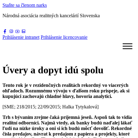
Staňte sa
členom narks
Národná asociácia
realitných kancelárií Slovenska
Prihlásenie
intranet
Prihlásenie
licencovanie
Úvery a dopyt idú spolu
Tento rok je v rezidenčných realitách rekordný vo viacerých
ohľadoch. Rozumnému vývoju v ďalšom roku prispeje, ak si
kupujúci zachovajú chladné hlavy, hovoria analytici.
[SME; 218/2015; 22/09/2015; Halka Tytykalová]
Trh s bývaním zrejme čaká príjemná jeseň. Aspoň tak to vidia
realitní odborníci. Najmä vtedy, ak banky budú naďalej lákať
ľudí na nízke úroky a oni si ich budú môcť dovoliť. Rekordné
čísla predajov, návrat k predajom z papiera a projekty, ktoré