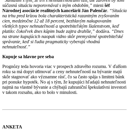
“Súhlasím s tým, že trh s nehnuteľnosťami ožil, ale zároveň by som
súčasnú situáciu neporovnával s iným obdobím,”
mieni
šéf
Národnej asociácie realitných kancelárií Ján Palenčár
.
“Situácia
na trhu pred krízou bola charakteristická razantným zvyšovaním
cien, medziročne 12 až 18 percent, bezhlavým nakupovaním
všetkých typov nehnuteľností a spotrebiteľským šialenstvom, keď
platilo: čokoľvek dnes kúpim bude zajtra drahšie,”
dodáva.
“Dnes
na strane kupujúcich naopak vidno skôr premyslené spotrebiteľské
správanie, keď si ľudia pragmaticky vyberajú vhodnú
nehnuteľnosť.”
Kupuje sa hlavne pre seba
Prognózy teda hovoria viac v prospech zdravého rozumu. V ďalšom
roku sa má dopyt utlmovať a ceny nehnuteľností na bývanie majú
skôr stagnovať ako významne rásť, čo sa často spája s limitmi bánk
pri ponuke hypoték. No aj s tým, že kupujúci hľadajú nehnuteľnosti
najmä na vlastné bývanie a chýbajú zahraniční špekulatívni investori
v takom rozsahu, ako to bolo v minulosti.
ANKETA