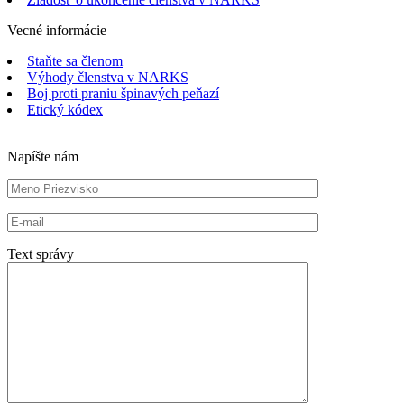
Vecné informácie
Staňte sa členom
Výhody členstva v NARKS
Boj proti praniu špinavých peňazí
Etický kódex
Napíšte nám
Text správy