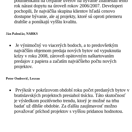
podmienkami na čerpanie úverov na bývanie znamenali tento
rok nárast dopytu na úroveň rokov 2006/2007. Developeri
pochopili, že najväčšia skupina klientov hľadá cenovo
dostupne bývanie, ale aj projekty, ktoré sú oproti priemeru
drahšie a ponúkajú vyššiu kvalitu.
Ján Palenčár, NARKS
Je výnimočný vo viacerých bodoch, a to predovšetkým
najväčším objemom predaja nových bytov od vypuknutia
krízy v roku 2008, zároveň opätovným naštartovaním
predajov z papiera a začatím najväčšieho počtu nových
projektov.
Peter Ondrovič, Lexxus
Prvýkrát v pokrízovom období roku počet predaných bytov v
bratislavských projektoch presiahol tisícku. Táto skutočnosť
je výsledkom pozitívneho trendu, ktorý je možné na trhu
badať už dlhšie obdobie. Za ďalšiu zaujímavosť možno
považovať príchod projektov s vyššou pridanou hodnotou.